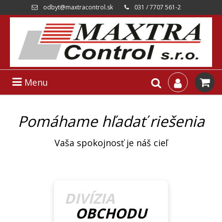
odbyt@maxtracontrol.sk
031 / 7707 561-2
Menu
Pomáhame hľadať riešenia
Vaša spokojnosť je náš cieľ
DIVÍZIA
OBCHODU