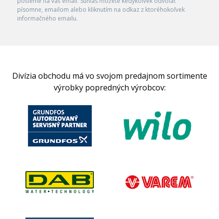
pošleme na váš email. Súhlas môžete kedykoľvek odvolať
písomne, emailom alebo kliknutím na odkaz z ktoréhokoľvek
informačného emailu.
Divízia obchodu má vo svojom predajnom sortimente
výrobky popredných výrobcov: