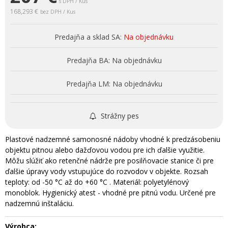
s DPH / Kus
168,293 €
bez DPH / Kus
Predajňa a sklad SA:
Na objednávku
Predajňa BA:
Na objednávku
Predajňa LM:
Na objednávku
Strážny pes
Plastové nadzemné samonosné nádoby vhodné k predzásobeniu
objektu pitnou alebo dažďovou vodou pre ich ďalšie využitie.
Môžu slúžiť ako retenčné nádrže pre posilňovacie stanice či pre
ďalšie úpravy vody vstupujúce do rozvodov v objekte. Rozsah
teploty: od -50 °C až do +60 °C . Materiál: polyetylénový
monoblok. Hygienický atest - vhodné pre pitnú vodu. Určené pre
nadzemnú inštaláciu.
Výrobca: