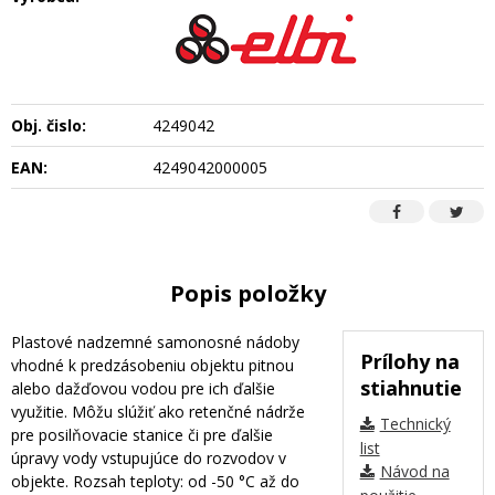
Obj. čislo:
4249042
EAN:
4249042000005
Popis položky
Plastové nadzemné samonosné nádoby
Prílohy na
vhodné k predzásobeniu objektu pitnou
stiahnutie
alebo dažďovou vodou pre ich ďalšie
využitie. Môžu slúžiť ako retenčné nádrže
Technický
pre posilňovacie stanice či pre ďalšie
list
úpravy vody vstupujúce do rozvodov v
Návod na
objekte. Rozsah teploty: od -50 °C až do