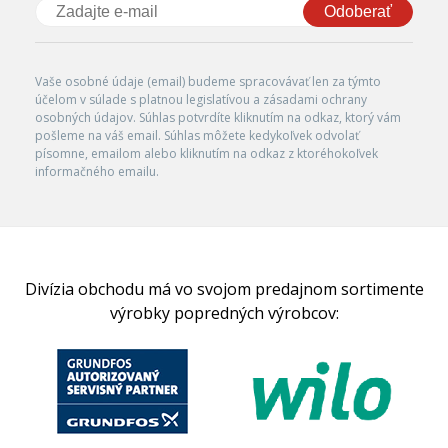
Odoberať
Vaše osobné údaje (email) budeme spracovávať len za týmto
účelom v súlade s platnou legislatívou a zásadami ochrany
osobných údajov. Súhlas potvrdíte kliknutím na odkaz, ktorý vám
pošleme na váš email. Súhlas môžete kedykoľvek odvolať
písomne, emailom alebo kliknutím na odkaz z ktoréhokoľvek
informačného emailu.
Divízia obchodu má vo svojom predajnom sortimente
výrobky popredných výrobcov: