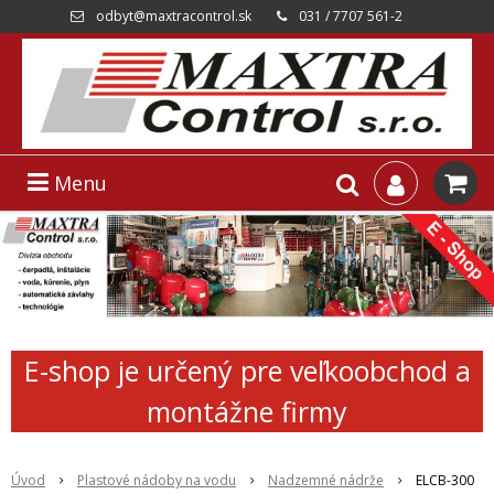
odbyt@maxtracontrol.sk
031 / 7707 561-2
Menu
E-shop je určený pre veľkoobchod a
montážne firmy
Úvod
Plastové nádoby na vodu
Nadzemné nádrže
ELCB-300