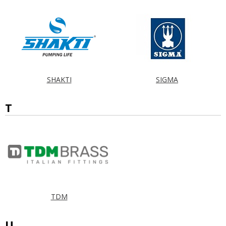
SHAKTI
SIGMA
T
TDM
U