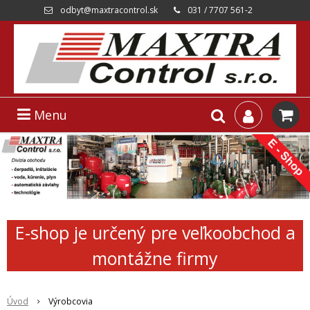
odbyt@maxtracontrol.sk
031 / 7707 561-2
Menu
E-shop je určený pre veľkoobchod a
montážne firmy
Úvod
Výrobcovia