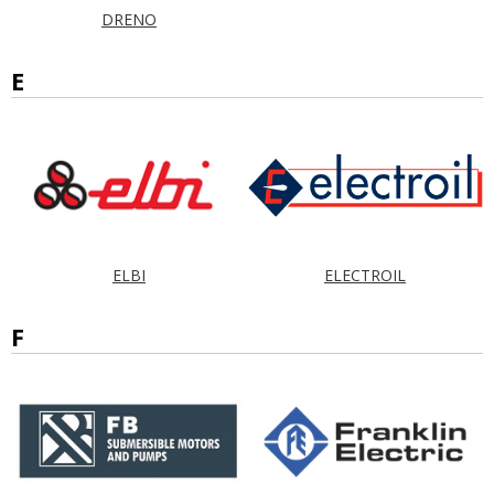
DRENO
E
ELBI
ELECTROIL
F