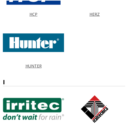
HCP
HERZ
HUNTER
I