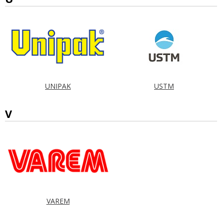
UNIPAK
USTM
V
VAREM