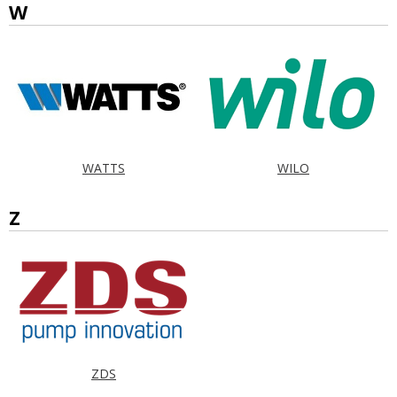
W
WATTS
WILO
Z
ZDS