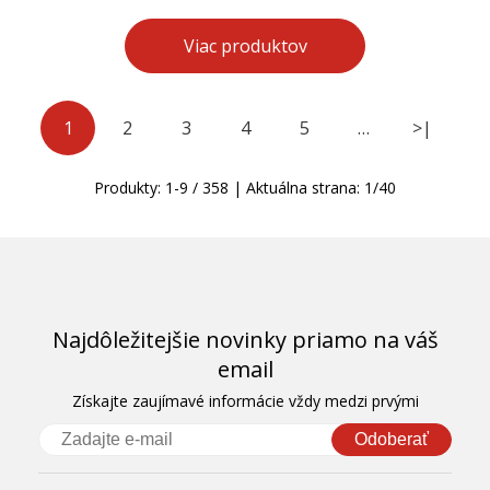
Viac produktov
1
2
3
4
5
…
>|
Produkty:
1
-
9
/
358
| Aktuálna strana:
1
/
40
Najdôležitejšie novinky priamo na váš
email
Získajte zaujímavé informácie vždy medzi prvými
Odoberať