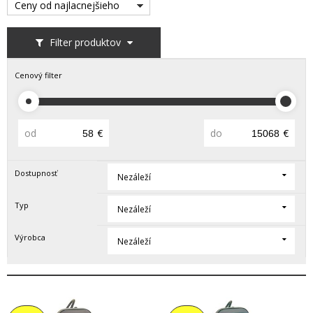
Ceny od najlacnejšieho
Filter produktov
Cenový filter
od
€
do
€
Dostupnosť
Nezáleží
Typ
Nezáleží
Výrobca
Nezáleží