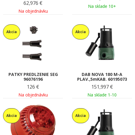
62,976
€
Na sklade 10+
Na objednávku
Akcia
Akcia
PATKY PREDLZENIE SEG
DAB NOVA 180 M-A
96076196
PLAV.,5mKAB. 60195073
126
€
151,997
€
Na objednávku
Na sklade 1-10
Akcia
Akcia