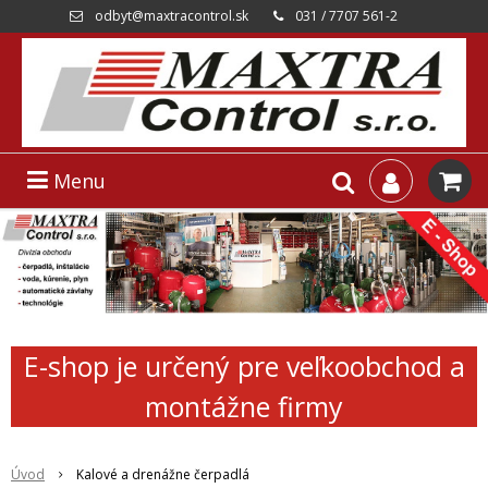
odbyt@maxtracontrol.sk
031 / 7707 561-2
Menu
E-shop je určený pre veľkoobchod a
montážne firmy
Úvod
Kalové a drenážne čerpadlá