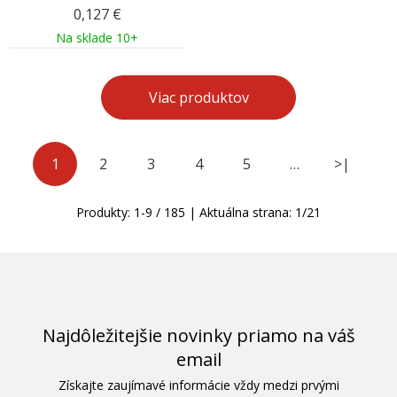
0,127
€
Na sklade 10+
Viac produktov
1
2
3
4
5
…
>|
Produkty:
1
-
9
/
185
| Aktuálna strana:
1
/
21
Najdôležitejšie novinky priamo na váš
email
Získajte zaujímavé informácie vždy medzi prvými