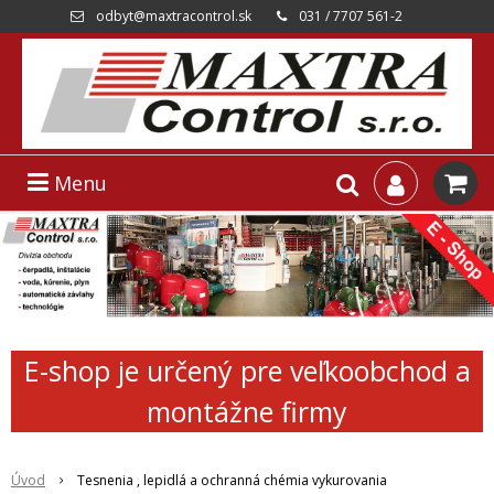
odbyt@maxtracontrol.sk
031 / 7707 561-2
Menu
E-shop je určený pre veľkoobchod a
montážne firmy
Úvod
Tesnenia , lepidlá a ochranná chémia vykurovania