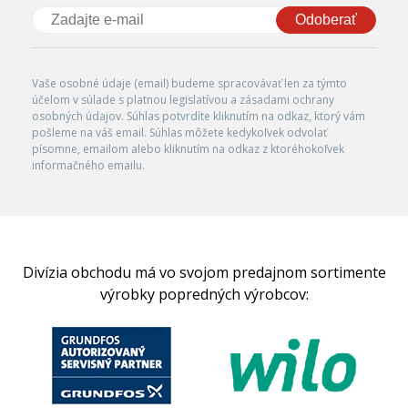
Odoberať
Vaše osobné údaje (email) budeme spracovávať len za týmto
účelom v súlade s platnou legislatívou a zásadami ochrany
osobných údajov. Súhlas potvrdíte kliknutím na odkaz, ktorý vám
pošleme na váš email. Súhlas môžete kedykoľvek odvolať
písomne, emailom alebo kliknutím na odkaz z ktoréhokoľvek
informačného emailu.
Divízia obchodu má vo svojom predajnom sortimente
výrobky popredných výrobcov: