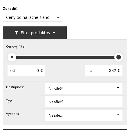
Zoradiť:
Ceny od najlacnejšieho
Filter produktov
Cenový filter
od
€
do
€
Dostupnosť
Nezáleží
Typ
Nezáleží
Výrobca
Nezáleží