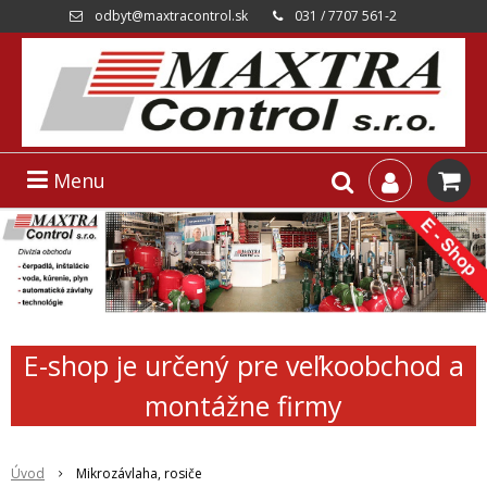
odbyt@maxtracontrol.sk
031 / 7707 561-2
Menu
E-shop je určený pre veľkoobchod a
montážne firmy
Úvod
Mikrozávlaha, rosiče