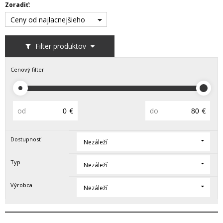
Zoradiť:
Ceny od najlacnejšieho
Filter produktov
Cenový filter
od
€
do
€
Dostupnosť
Nezáleží
Typ
Nezáleží
Výrobca
Nezáleží