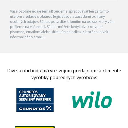
Vaše osobné údaje (email) budeme spracovávať len za týmto
účelom v súlade s platnou legislatívou a zásadami ochrany
osobných údajov. Súhlas potvrdíte kliknutím na odkaz, ktorý vám
pošleme na váš email. Súhlas môžete kedykoľvek odvolať
písomne, emailom alebo kliknutím na odkaz z ktoréhokoľvek
informačného emailu.
Divízia obchodu má vo svojom predajnom sortimente
výrobky popredných výrobcov: