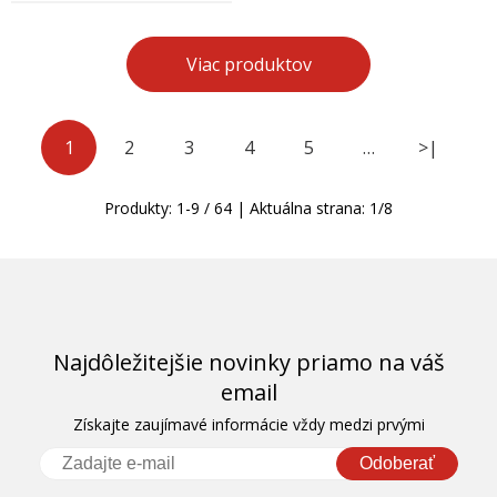
Viac produktov
1
2
3
4
5
…
>|
Produkty:
1
-
9
/
64
| Aktuálna strana:
1
/
8
Najdôležitejšie novinky priamo na váš
email
Získajte zaujímavé informácie vždy medzi prvými
Odoberať