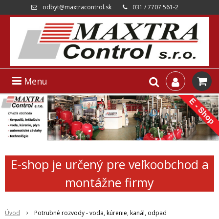
odbyt@maxtracontrol.sk
031 / 7707 561-2
Menu
E-shop je určený pre veľkoobchod a
montážne firmy
Úvod
Potrubné rozvody - voda, kúrenie, kanál, odpad