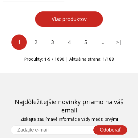
Viac produktov
1
2
3
4
5
…
>|
Produkty:
1
-
9
/
1690
| Aktuálna strana:
1
/
188
Najdôležitejšie novinky priamo na váš
email
Získajte zaujímavé informácie vždy medzi prvými
Odoberať