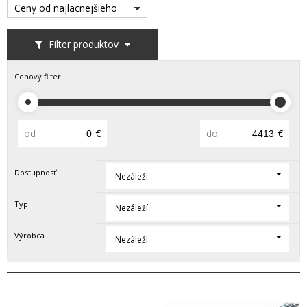
Ceny od najlacnejšieho
Filter produktov
Cenový filter
od
€
do
€
Dostupnosť
Nezáleží
Typ
Nezáleží
Výrobca
Nezáleží