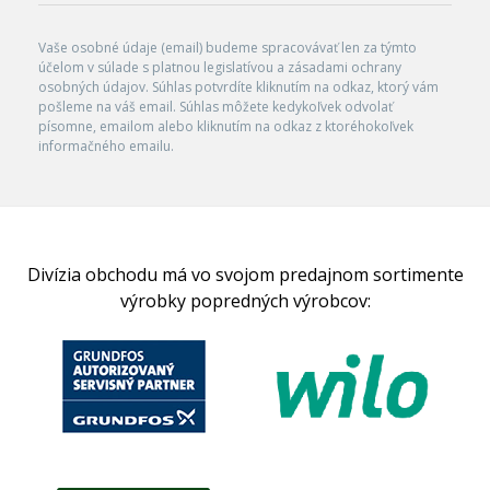
Vaše osobné údaje (email) budeme spracovávať len za týmto
účelom v súlade s platnou legislatívou a zásadami ochrany
osobných údajov. Súhlas potvrdíte kliknutím na odkaz, ktorý vám
pošleme na váš email. Súhlas môžete kedykoľvek odvolať
písomne, emailom alebo kliknutím na odkaz z ktoréhokoľvek
informačného emailu.
Divízia obchodu má vo svojom predajnom sortimente
výrobky popredných výrobcov: