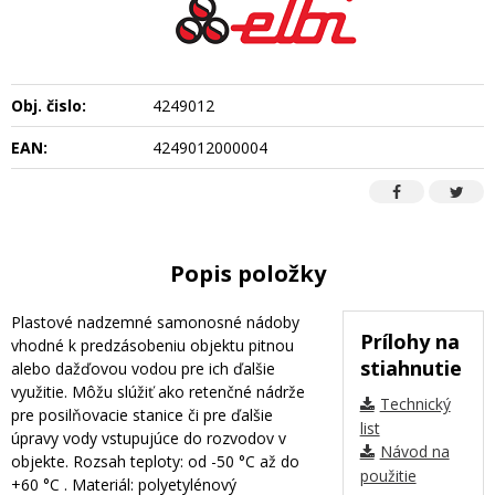
Obj. čislo:
4249012
EAN:
4249012000004
Popis položky
Plastové nadzemné samonosné nádoby
Prílohy na
vhodné k predzásobeniu objektu pitnou
stiahnutie
alebo dažďovou vodou pre ich ďalšie
využitie. Môžu slúžiť ako retenčné nádrže
Technický
pre posilňovacie stanice či pre ďalšie
list
úpravy vody vstupujúce do rozvodov v
Návod na
objekte. Rozsah teploty: od -50 °C až do
použitie
+60 °C . Materiál: polyetylénový