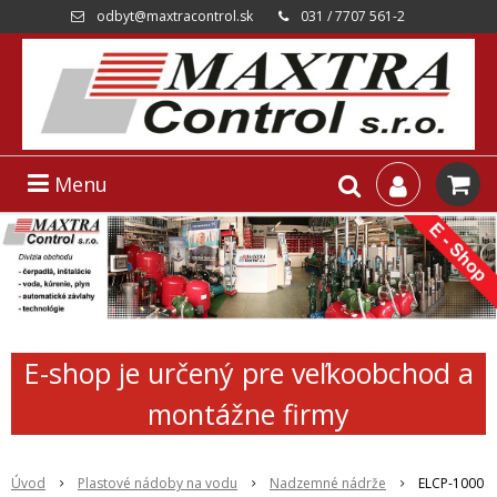
odbyt@maxtracontrol.sk
031 / 7707 561-2
Menu
E-shop je určený pre veľkoobchod a
montážne firmy
Úvod
Plastové nádoby na vodu
Nadzemné nádrže
ELCP-1000