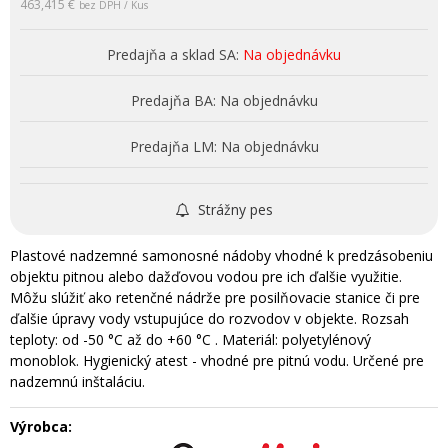
463,415 €
bez DPH / Kus
Predajňa a sklad SA:
Na objednávku
Predajňa BA:
Na objednávku
Predajňa LM:
Na objednávku
Strážny pes
Plastové nadzemné samonosné nádoby vhodné k predzásobeniu
objektu pitnou alebo dažďovou vodou pre ich ďalšie využitie.
Môžu slúžiť ako retenčné nádrže pre posilňovacie stanice či pre
ďalšie úpravy vody vstupujúce do rozvodov v objekte. Rozsah
teploty: od -50 °C až do +60 °C . Materiál: polyetylénový
monoblok. Hygienický atest - vhodné pre pitnú vodu. Určené pre
nadzemnú inštaláciu.
Výrobca: