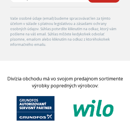
Vaše osobné údaje (email) budeme spracovávať len za týmto
účelom v súlade s platnou legislatívou a zásadami ochrany
osobných údajov. Súhlas potvrdíte kliknutím na odkaz, ktorý vám
pošleme na váš email. Súhlas môžete kedykoľvek odvolať
písomne, emailom alebo kliknutím na odkaz z ktoréhokoľvek
informačného emailu.
Divízia obchodu má vo svojom predajnom sortimente
výrobky popredných výrobcov: