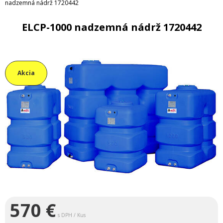
nadzemná nádrž 1720442
ELCP-1000 nadzemná nádrž 1720442
Akcia
570
€
s DPH / Kus