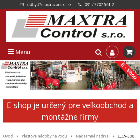
odbyt@maxtracontrol.sk
031 / 7707 561-2
Menu
E-shop je určený pre veľkoobchod a
montážne firmy
Úvod
Plastové nádoby na vodu
Nadzemné nádrže
ELCV-300