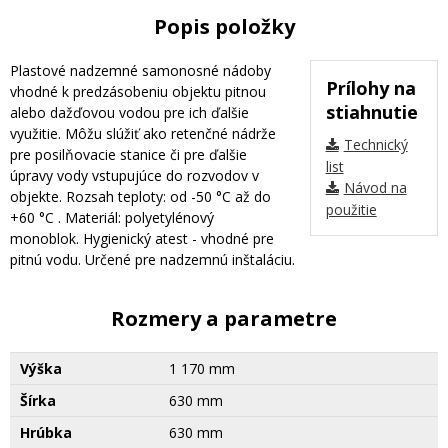
Popis položky
Plastové nadzemné samonosné nádoby
Prílohy na
vhodné k predzásobeniu objektu pitnou
stiahnutie
alebo dažďovou vodou pre ich ďalšie
využitie. Môžu slúžiť ako retenčné nádrže
Technický
pre posilňovacie stanice či pre ďalšie
list
úpravy vody vstupujúce do rozvodov v
Návod na
objekte. Rozsah teploty: od -50 °C až do
použitie
+60 °C . Materiál: polyetylénový
monoblok. Hygienický atest - vhodné pre
pitnú vodu. Určené pre nadzemnú inštaláciu.
Rozmery a parametre
Výška
1 170 mm
Šírka
630 mm
Hrúbka
630 mm