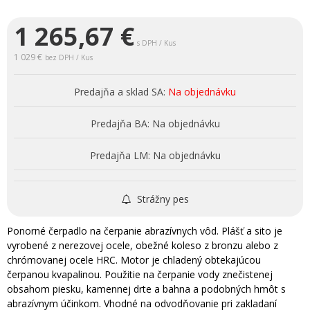
1 265,67
€
s DPH / Kus
1 029 €
bez DPH / Kus
Predajňa a sklad SA:
Na objednávku
Predajňa BA:
Na objednávku
Predajňa LM:
Na objednávku
Strážny pes
Ponorné čerpadlo na čerpanie abrazívnych vôd. Plášť a sito je
vyrobené z nerezovej ocele, obežné koleso z bronzu alebo z
chrómovanej ocele HRC. Motor je chladený obtekajúcou
čerpanou kvapalinou. Použitie na čerpanie vody znečistenej
obsahom piesku, kamennej drte a bahna a podobných hmôt s
abrazívnym účinkom. Vhodné na odvodňovanie pri zakladaní