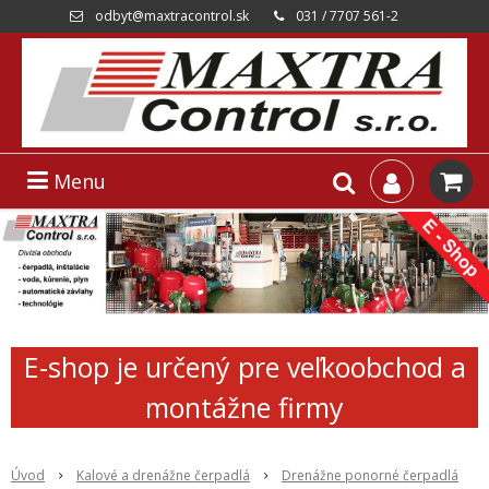
odbyt@maxtracontrol.sk
031 / 7707 561-2
Menu
E-shop je určený pre veľkoobchod a
montážne firmy
Úvod
Kalové a drenážne čerpadlá
Drenážne ponorné čerpadlá