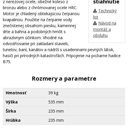
stiahnutie
z nerezovej ocele, obežné koleso z
bronzu alebo z chrómovanej ocele HRC.
Technický
Motor je chladený obtekajúcou čerpanou
list
kvapalinou. Použitie na čerpanie vody
Návod na
znečistenej obsahom piesku, kamennej
montáž a
drte a bahna a podobných hmôt s
obsluhu
abrazívnym účinkom. Vhodné na
odvodňovanie pri zakladaní stavieb,
tunelov, baní, kanálov a nádrží s usadeninami pevných látok,
hasiči pri prírodných katastrofách. Pripojenie na požiarne hadice
B75.
Rozmery a parametre
Hmotnosť
39 kg
Výška
535 mm
Šírka
235 mm
Hrúbka
235 mm