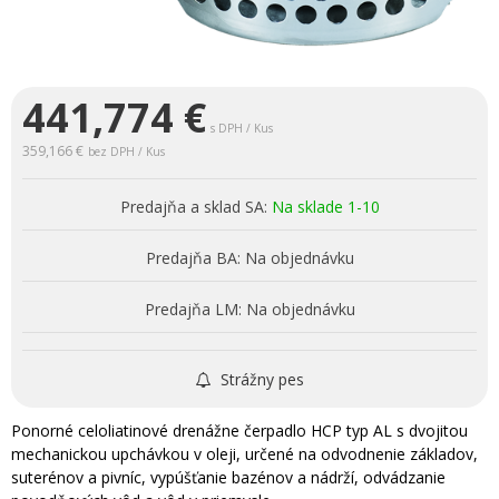
441,774
€
s DPH / Kus
359,166 €
bez DPH / Kus
Predajňa a sklad SA:
Na sklade 1-10
Predajňa BA:
Na objednávku
Predajňa LM:
Na objednávku
Strážny pes
Ponorné celoliatinové drenážne čerpadlo HCP typ AL s dvojitou
mechanickou upchávkou v oleji, určené na odvodnenie základov,
suterénov a pivníc, vypúšťanie bazénov a nádrží, odvádzanie