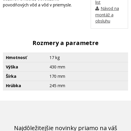
list
povodňových vôd a vôd v priemysle.
Návod na
montáž a
obsluhu
Rozmery a parametre
Hmotnosť
17 kg
Výška
430 mm
Šírka
170 mm
Hrúbka
245 mm
Najdôležitejšie novinky priamo na váš