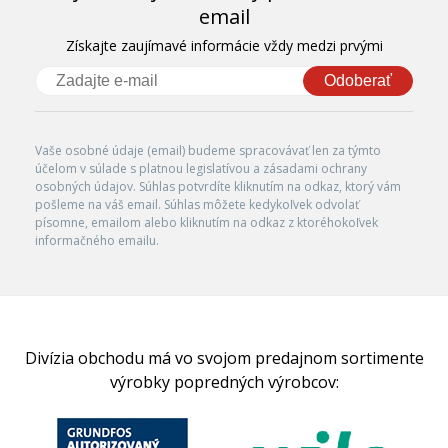
email
Získajte zaujímavé informácie vždy medzi prvými
Odoberať
Vaše osobné údaje (email) budeme spracovávať len za týmto
účelom v súlade s platnou legislatívou a zásadami ochrany
osobných údajov. Súhlas potvrdíte kliknutím na odkaz, ktorý vám
pošleme na váš email. Súhlas môžete kedykoľvek odvolať
písomne, emailom alebo kliknutím na odkaz z ktoréhokoľvek
informačného emailu.
Divízia obchodu má vo svojom predajnom sortimente
výrobky popredných výrobcov: