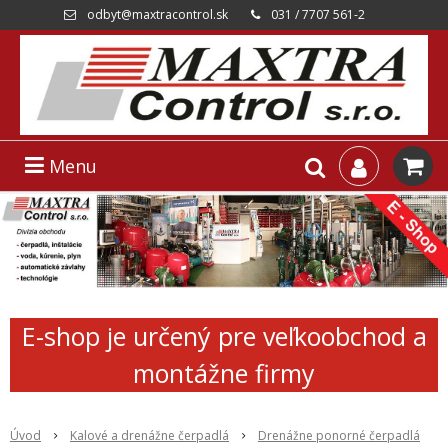
odbyt@maxtracontrol.sk
031 / 7707 561-2
Menu
E-shop je určený pre veľkoobchod a
montážne firmy
Úvod
Kalové a drenážne čerpadlá
Drenážne ponorné čerpadlá