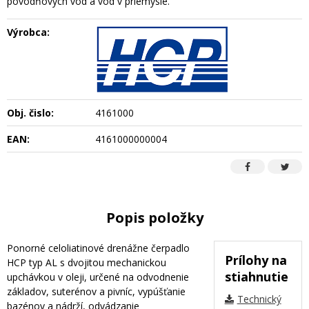
povodňových vôd a vôd v priemysle.
Výrobca:
Obj. čislo:
4161000
EAN:
4161000000004
Popis položky
Ponorné celoliatinové drenážne čerpadlo
Prílohy na
HCP typ AL s dvojitou mechanickou
stiahnutie
upchávkou v oleji, určené na odvodnenie
základov, suterénov a pivníc, vypúšťanie
Technický
bazénov a nádrží, odvádzanie