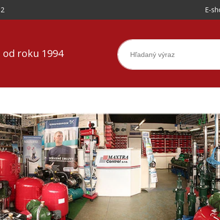
-2
E-sh
 od roku 1994