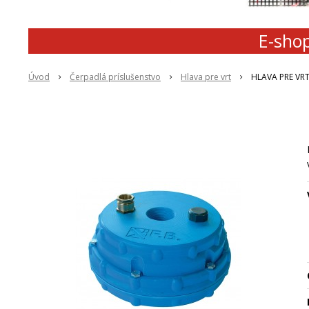
E-shop
Úvod
Čerpadlá príslušenstvo
Hlava pre vrt
HLAVA PRE VRT