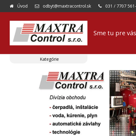
Úvod
odbyt@maxtracontrol.sk
031 / 7707 561
Sme tu pre vás
Kategórie