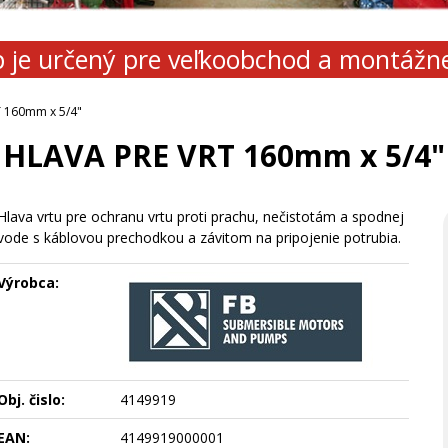
 je určený pre veľkoobchod a montážn
 160mm x 5/4"
HLAVA PRE VRT 160mm x 5/4"
Hlava vrtu pre ochranu vrtu proti prachu, nečistotám a spodnej
vode s káblovou prechodkou a závitom na pripojenie potrubia.
Výrobca:
Obj. čislo:
4149919
EAN:
4149919000001