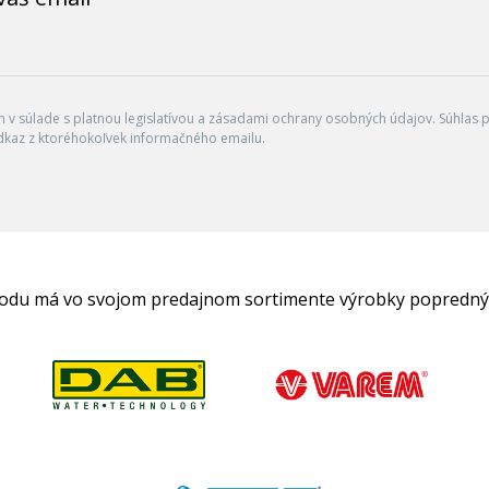
v súlade s platnou legislatívou a zásadami ochrany osobných údajov. Súhlas po
dkaz z ktoréhokoľvek informačného emailu.
hodu má vo svojom predajnom sortimente výrobky popredný