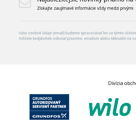
Získajte zaujímavé informácie vždy medzi prvými
Vaše osobné údaje (email) budeme spracovávať len za týmto účelom 
môžete kedykoľvek odvolať písomne, emailom alebo kliknutím na o
Divízia obc