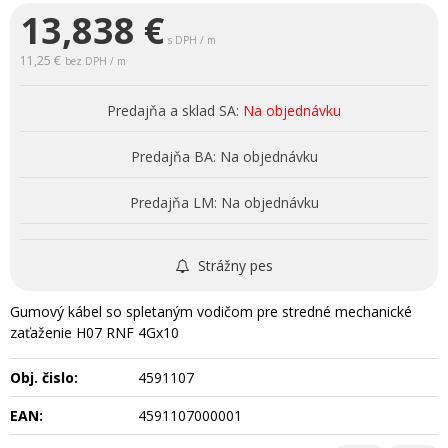
13,838
€
s DPH / m
11,25 €
bez DPH / m
Predajňa a sklad SA:
Na objednávku
Predajňa BA:
Na objednávku
Predajňa LM:
Na objednávku
Strážny pes
Gumový kábel so spletaným vodičom pre stredné mechanické
zaťaženie H07 RNF 4Gx10
Obj. čislo:
4591107
EAN:
4591107000001