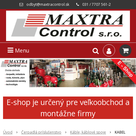
odbyt@maxtracontrol.sk
031 / 7707 561-2
Menu
E-shop je určený pre veľkoobchod a
montážne firmy
Úvod
Čerpadlá príslušenstvo
Káble, káblové spoje
KABEL