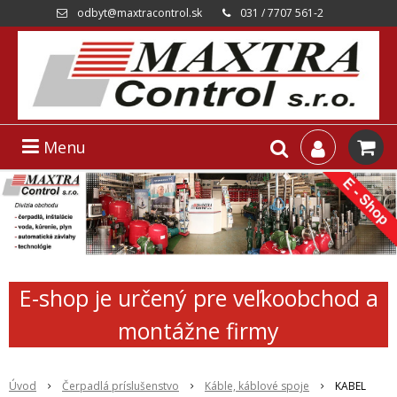
odbyt@maxtracontrol.sk
031 / 7707 561-2
Menu
E-shop je určený pre veľkoobchod a
montážne firmy
Úvod
Čerpadlá príslušenstvo
Káble, káblové spoje
KABEL