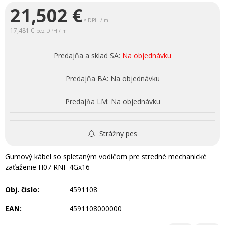
21,502
€
s DPH / m
17,481 €
bez DPH / m
Predajňa a sklad SA:
Na objednávku
Predajňa BA:
Na objednávku
Predajňa LM:
Na objednávku
Strážny pes
Gumový kábel so spletaným vodičom pre stredné mechanické
zaťaženie H07 RNF 4Gx16
Obj. čislo:
4591108
EAN:
4591108000000