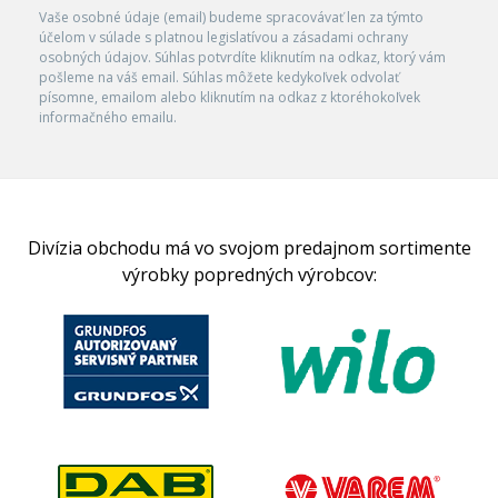
Vaše osobné údaje (email) budeme spracovávať len za týmto
účelom v súlade s platnou legislatívou a zásadami ochrany
osobných údajov. Súhlas potvrdíte kliknutím na odkaz, ktorý vám
pošleme na váš email. Súhlas môžete kedykoľvek odvolať
písomne, emailom alebo kliknutím na odkaz z ktoréhokoľvek
informačného emailu.
Divízia obchodu má vo svojom predajnom sortimente
výrobky popredných výrobcov: