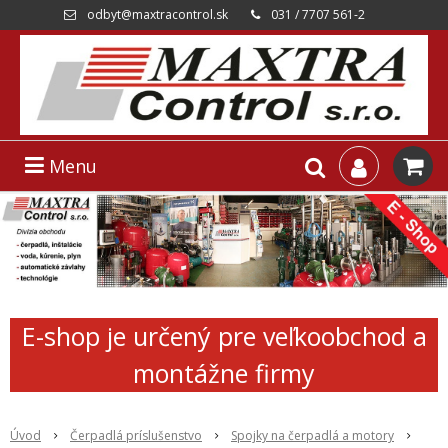
odbyt@maxtracontrol.sk
031 / 7707 561-2
Menu
E-shop je určený pre veľkoobchod a
montážne firmy
Úvod
Čerpadlá príslušenstvo
Spojky na čerpadlá a motory