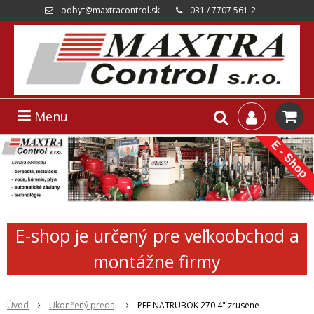
odbyt@maxtracontrol.sk
031 / 7707 561-2
Menu
E-shop je určený pre veľkoobchod a
montážne firmy
Úvod
Ukončený predaj
PEF NATRUBOK 270 4" zrusene