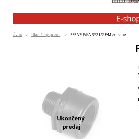
E-shop
Úvod
Ukončený predaj
PEF VSUVKA 3*21/2 F/M zrusene