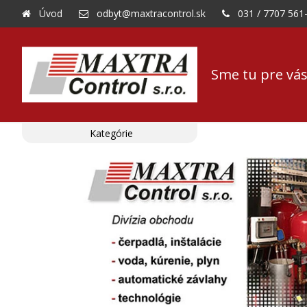
Úvod
odbyt@maxtracontrol.sk
031 / 7707 561
Sme tu pre vás
Kategórie