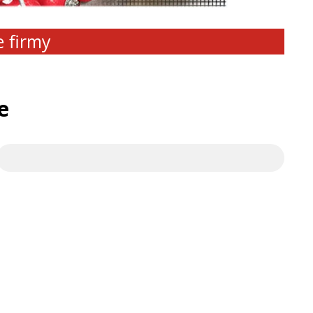
e firmy
e