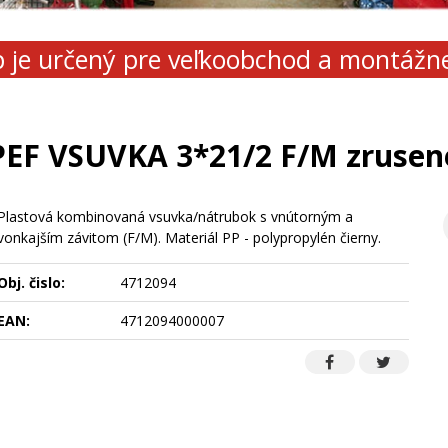
 je určený pre veľkoobchod a montážn
PEF VSUVKA 3*21/2 F/M zrusen
Plastová kombinovaná vsuvka/nátrubok s vnútorným a
vonkajším závitom (F/M). Materiál PP - polypropylén čierny.
Obj. čislo:
4712094
EAN:
4712094000007