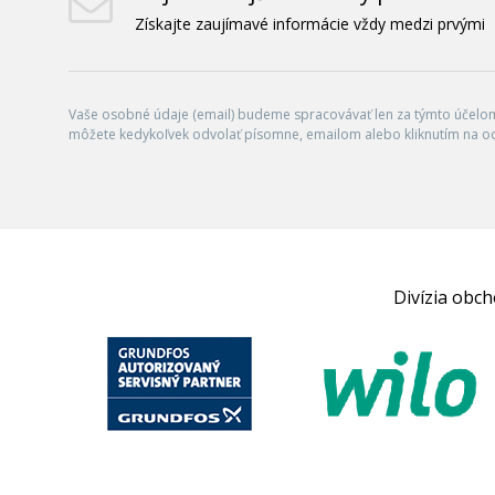
Získajte zaujímavé informácie vždy medzi prvými
Vaše osobné údaje (email) budeme spracovávať len za týmto účelom 
môžete kedykoľvek odvolať písomne, emailom alebo kliknutím na o
Divízia obc