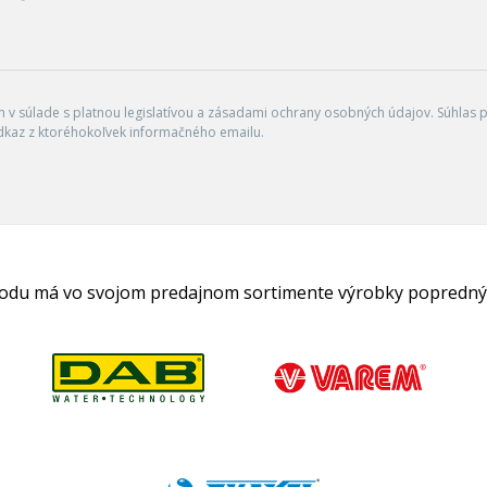
v súlade s platnou legislatívou a zásadami ochrany osobných údajov. Súhlas po
dkaz z ktoréhokoľvek informačného emailu.
hodu má vo svojom predajnom sortimente výrobky popredný