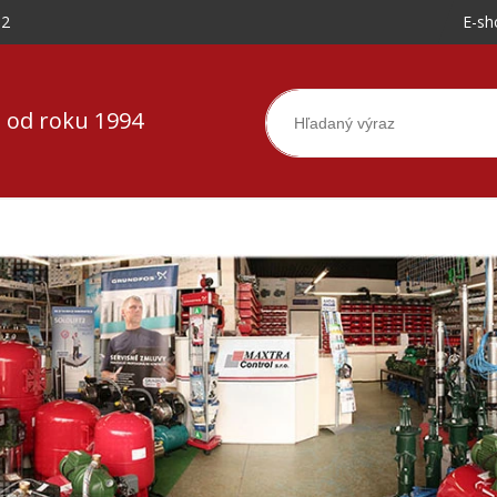
-2
E-sh
 od roku 1994