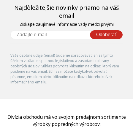
Najdôležitejšie novinky priamo na váš
email
Získajte zaujímavé informácie vždy medzi prvými
Odoberať
Vaše osobné údaje (email) budeme spracovávať len za týmto
účelom v súlade s platnou legislatívou a zásadami ochrany
osobných údajov. Súhlas potvrdíte kliknutím na odkaz, ktorý vám
pošleme na váš email. Súhlas môžete kedykoľvek odvolať
písomne, emailom alebo kliknutím na odkaz z ktoréhokoľvek
informačného emailu.
Divízia obchodu má vo svojom predajnom sortimente
výrobky popredných výrobcov: