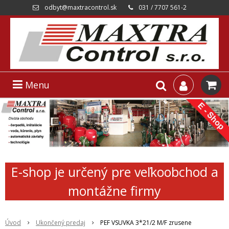
odbyt@maxtracontrol.sk
031 / 7707 561-2
Menu
E-shop je určený pre veľkoobchod a
montážne firmy
Úvod
Ukončený predaj
PEF VSUVKA 3*21/2 M/F zrusene