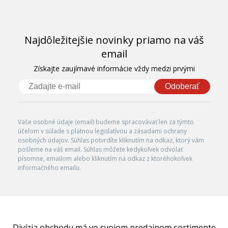
Najdôležitejšie novinky priamo na váš
email
Získajte zaujímavé informácie vždy medzi prvými
Odoberať
Vaše osobné údaje (email) budeme spracovávať len za týmto
účelom v súlade s platnou legislatívou a zásadami ochrany
osobných údajov. Súhlas potvrdíte kliknutím na odkaz, ktorý vám
pošleme na váš email. Súhlas môžete kedykoľvek odvolať
písomne, emailom alebo kliknutím na odkaz z ktoréhokoľvek
informačného emailu.
Divízia obchodu má vo svojom predajnom sortimente