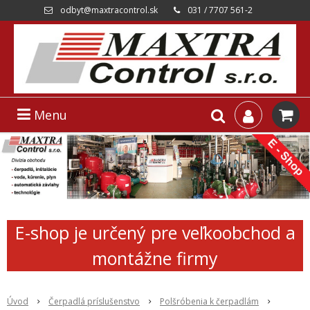
odbyt@maxtracontrol.sk
031 / 7707 561-2
Menu
E-shop je určený pre veľkoobchod a
montážne firmy
Úvod
Čerpadlá príslušenstvo
Polšróbenia k čerpadlám