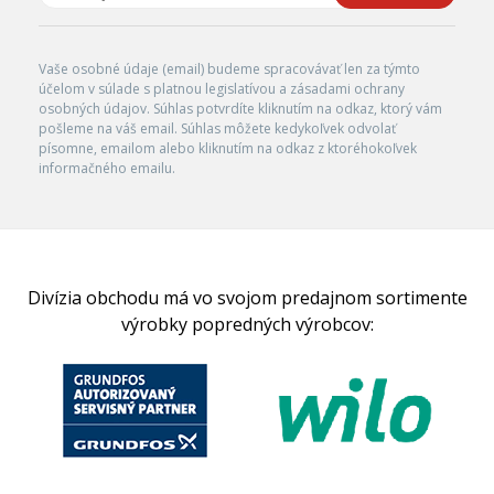
Vaše osobné údaje (email) budeme spracovávať len za týmto
účelom v súlade s platnou legislatívou a zásadami ochrany
osobných údajov. Súhlas potvrdíte kliknutím na odkaz, ktorý vám
pošleme na váš email. Súhlas môžete kedykoľvek odvolať
písomne, emailom alebo kliknutím na odkaz z ktoréhokoľvek
informačného emailu.
Divízia obchodu má vo svojom predajnom sortimente
výrobky popredných výrobcov: