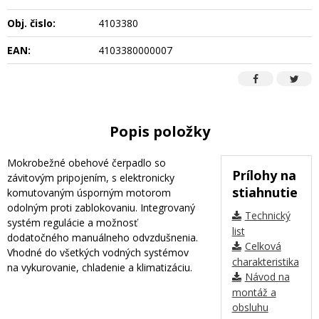
Obj. čislo:
4103380
EAN:
4103380000007
Popis položky
Mokrobežné obehové čerpadlo so
Prílohy na
závitovým pripojením, s elektronicky
stiahnutie
komutovaným úsporným motorom
odolným proti zablokovaniu. Integrovaný
Technický
systém regulácie a možnosť
list
dodatočného manuálneho odvzdušnenia.
Celková
Vhodné do všetkých vodných systémov
charakteristika
na vykurovanie, chladenie a klimatizáciu.
Návod na
montáž a
obsluhu