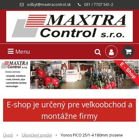
odbyt@maxtracontrol.sk
031 / 7707 561-2
Menu
E-shop je určený pre veľkoobchod a
montážne firmy
Úvod
Ukončený predaj
Yonos PICO 25/1-4 180mm zrusene