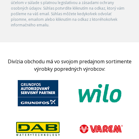
účelom v súlade s platnou legislatívou a zásadami ochrany
osobných údajov. Súhlas potvrdíte kliknutím na odkaz, ktorý vám
pošleme na váš email. Súhlas môžete kedykoľvek odvolať
písomne, emailom alebo kliknutím na odkaz z ktoréhokoľvek
informačného emailu.
Divízia obchodu má vo svojom predajnom sortimente
výrobky popredných výrobcov: