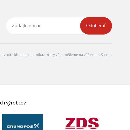
Odoberať
tvrdíte kliknutím na odkaz, ktorý vám pošleme na váš email. Súhlas
ch výrobcov: