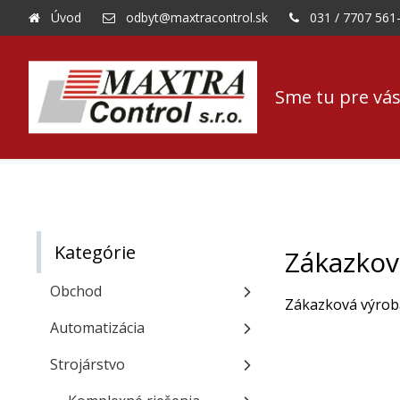
Úvod
odbyt@maxtracontrol.sk
031 / 7707 561
Sme tu pre vás
Kategórie
Zákazkov
Obchod
Zákazková výrob
Automatizácia
Strojárstvo