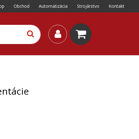
op
Obchod
Automatizácia
Strojárstvo
Kontakt
ntácie