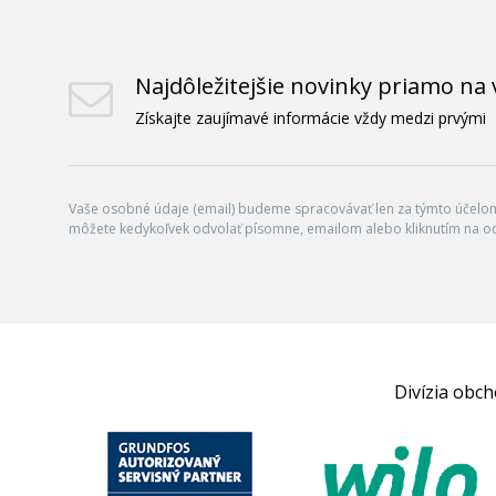
Najdôležitejšie novinky priamo na 
Získajte zaujímavé informácie vždy medzi prvými
Vaše osobné údaje (email) budeme spracovávať len za týmto účelom 
môžete kedykoľvek odvolať písomne, emailom alebo kliknutím na o
Divízia obc