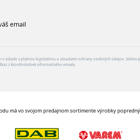
váš email
v súlade s platnou legislatívou a zásadami ochrany osobných údajov. Súhlas po
dkaz z ktoréhokoľvek informačného emailu.
hodu má vo svojom predajnom sortimente výrobky popredný