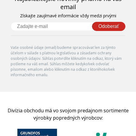
email
Získajte zaujímavé informácie vždy medzi prvými
Odoberať
Vaše osobné údaje (email) budeme spracovávať len za týmto
účelom v súlade s platnou legislatívou a zásadami ochrany
osobných údajov. Súhlas potvrdíte kliknutím na odkaz, ktorý vám
pošleme na váš email. Súhlas môžete kedykoľvek odvolať
písomne, emailom alebo kliknutím na odkaz z ktoréhokoľvek
informačného emailu.
Divízia obchodu má vo svojom predajnom sortimente
výrobky popredných výrobcov: