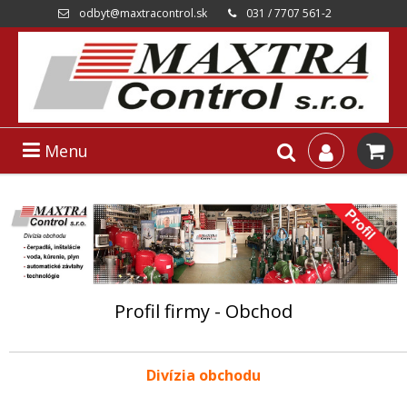
odbyt@maxtracontrol.sk
031 / 7707 561-2
Menu
Profil firmy - Obchod
Divízia obchodu