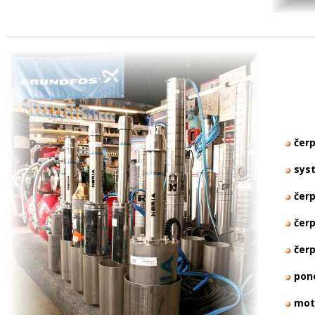
čerp
syst
čerp
čerp
čerp
pono
moto