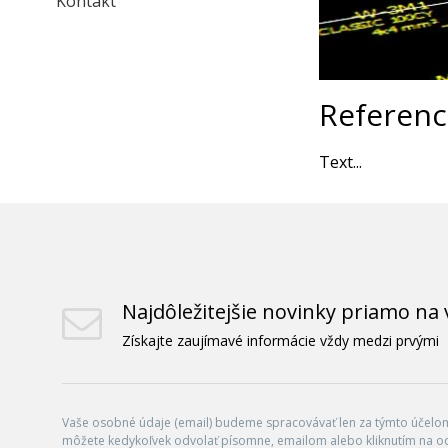
Kontakt
Referenc
Text...
Najdôležitejšie novinky priamo na 
Získajte zaujímavé informácie vždy medzi prvými
Vaše osobné údaje (email) budeme spracovávať len za týmto účelom 
môžete kedykoľvek odvolať písomne, emailom alebo kliknutím na o