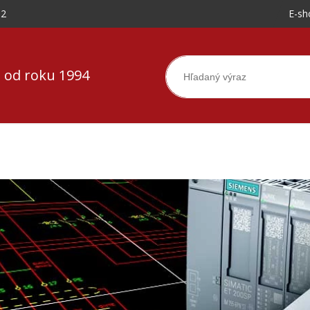
-2
E-sh
 od roku 1994