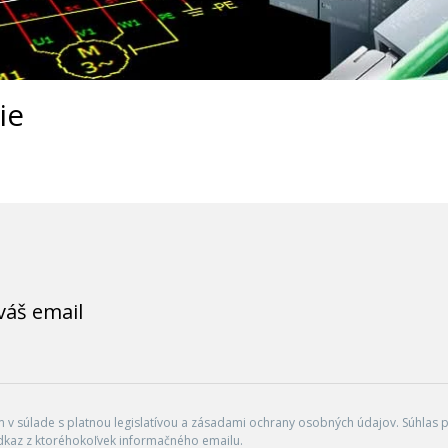
ie
váš email
v súlade s platnou legislatívou a zásadami ochrany osobných údajov. Súhlas po
dkaz z ktoréhokoľvek informačného emailu.