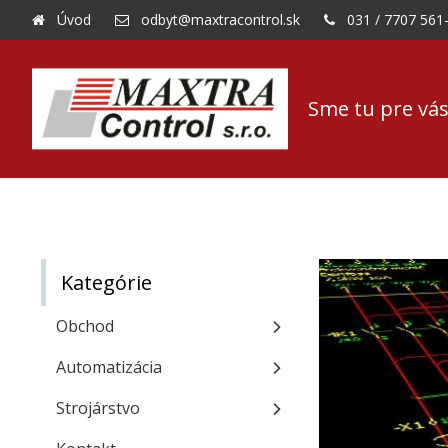
Úvod
odbyt@maxtracontrol.sk
031 / 7707 561
Sme tu pre vás
Kategórie
Obchod
Automatizácia
Strojárstvo