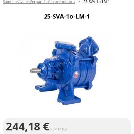
Samonasávacie čerpadlá sólo bez motora
25-SVA-1o-LM-1
25-SVA-1o-LM-1
244,18
€
s DPH / Kus