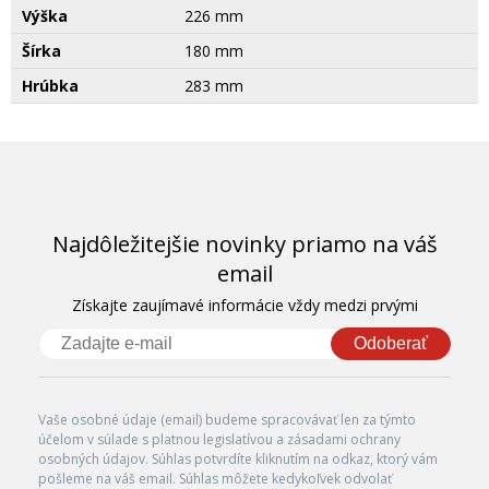
Výška
226 mm
Šírka
180 mm
Hrúbka
283 mm
Najdôležitejšie novinky priamo na váš
email
Získajte zaujímavé informácie vždy medzi prvými
Odoberať
Vaše osobné údaje (email) budeme spracovávať len za týmto
účelom v súlade s platnou legislatívou a zásadami ochrany
osobných údajov. Súhlas potvrdíte kliknutím na odkaz, ktorý vám
pošleme na váš email. Súhlas môžete kedykoľvek odvolať