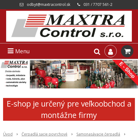
odbyt@maxtracontrol.sk
031 / 7707 561-2
Menu
E-shop je určený pre veľkoobchod a
montážne firmy
Úvod
Čerpadlá sacie povrchové
Samonasávacie čerpadlá