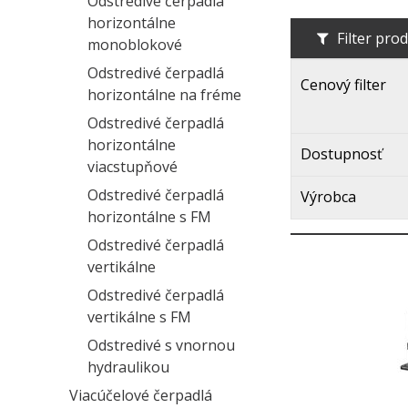
Odstredivé čerpadlá
horizontálne
Filter pro
monoblokové
Odstredivé čerpadlá
Cenový filter
horizontálne na fréme
Odstredivé čerpadlá
horizontálne
Dostupnosť
viacstupňové
Odstredivé čerpadlá
Výrobca
horizontálne s FM
Odstredivé čerpadlá
vertikálne
Odstredivé čerpadlá
vertikálne s FM
Odstredivé s vnornou
hydraulikou
Viacúčelové čerpadlá