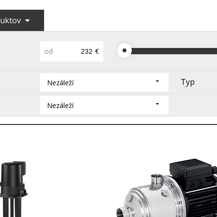
duktov
od
€
Typ
Nezáleží
Nezáleží