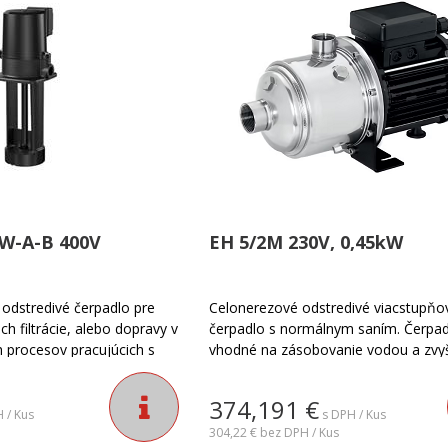
-W-A-B 400V
EH 5/2M 230V, 0,45kW
odstredivé čerpadlo pre
Celonerezové odstredivé viacstupňo
ch filtrácie, alebo dopravy v
čerpadlo s normálnym saním. Čerpad
 procesov pracujúcich s
vhodné na zásobovanie vodou a zvy
tlaku v domácnosti a priemysle. Čerp
certifikované ACS a WRAS pre pitnú
374,191
€
vodu.Čerpadlo EH je celonerezové o
 / Kus
s DPH / Kus
čerpadlo. Nie je samonasávacie.Urče
304,22 €
bez DPH / Kus