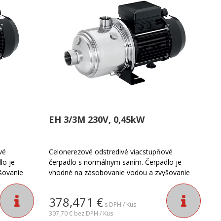
EH 3/3M 230V, 0,45kW
vé
Celonerezové odstredivé viacstupňové
lo je
čerpadlo s normálnym saním. Čerpadlo je
šovanie
vhodné na zásobovanie vodou a zvyšovanie
adlo je
tlaku v domácnosti a priemysle. Čerpadlo je
certifikované ACS a WRAS pre pitnú
378,471
€
dstredivé
vodu.Čerpadlo EH je celonerezové odstredivé
s DPH / Kus
né pre
čerpadlo. Nie je samonasávacie.Určené pre
307,70 €
bez DPH / Kus