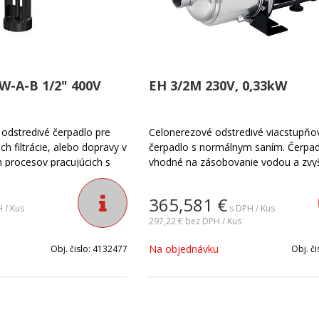
W-A-B 1/2" 400V
EH 3/2M 230V, 0,33kW
odstredivé čerpadlo pre
Celonerezové odstredivé viacstupňo
ch filtrácie, alebo dopravy v
čerpadlo s normálnym saním. Čerpad
 procesov pracujúcich s
vhodné na zásobovanie vodou a zvy
tlaku v domácnosti a priemysle. Čerp
certifikované ACS a WRAS pre pitnú
365,581
€
vodu.Čerpadlo EH je celonerezové o
 / Kus
s DPH / Kus
čerpadlo. Nie je samonasávacie.Urče
297,22 €
bez DPH / Kus
čerpanie čistej vody.Kompaktná a ro
Na objednávku
Obj. čislo:
4132477
Obj. či
konštrukcia, odolná proti korózii.