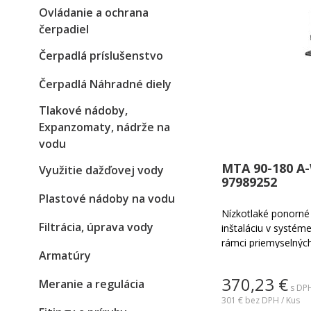
Ovládanie a ochrana
čerpadiel
Čerpadlá príslušenstvo
Čerpadlá Náhradné diely
Tlakové nádoby,
Expanzomaty, nádrže na
vodu
MTA 90-180 A
Využitie dažďovej vody
97989252
Plastové nádoby na vodu
Nízkotlaké ponorné 
Filtrácia, úprava vody
inštaláciu v systéme
rámci priemyselných
Armatúry
obrábacími strojmi.
370,23
€
Meranie a regulácia
s DPH
301 €
bez DPH / Kus