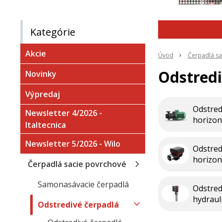
Kategórie
Akcie
Úvod
Čerpadlá sa
Odstredi
Novinky
Výpredaj
Odstred
Newsletter 4/2026 -
horizo
Italtecnica
Newsletter 5/2026 - Wilo
Odstred
horizon
Čerpadlá sacie povrchové
Samonasávacie čerpadlá
Odstred
hydraul
Odstredivé čerpadlá