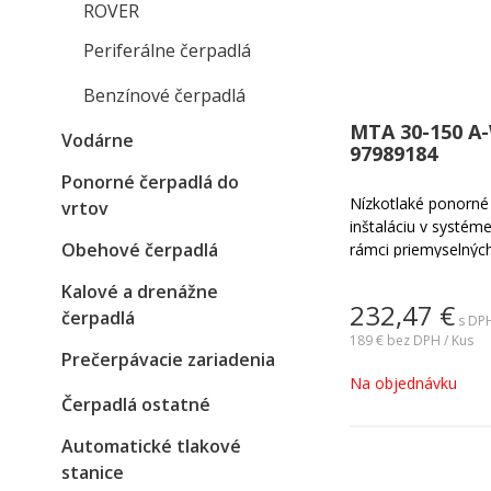
ROVER
Periferálne čerpadlá
Benzínové čerpadlá
MTA 30-150 A-
Vodárne
97989184
Ponorné čerpadlá do
Nízkotlaké ponorné 
vrtov
inštaláciu v systéme
Obehové čerpadlá
rámci priemyselných
obrábacími strojmi.
Kalové a drenážne
232,47
€
čerpadlá
s DPH
189 €
bez DPH / Kus
Prečerpávacie zariadenia
Na objednávku
Čerpadlá ostatné
Automatické tlakové
stanice