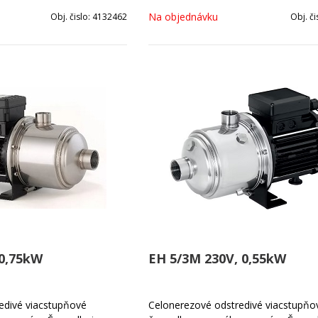
čerpanie čistej vody.Kompaktná a ro
Na objednávku
Obj. čislo:
4132462
Obj. či
konštrukcia, odolná proti korózii.
 0,75kW
EH 5/3M 230V, 0,55kW
edivé viacstupňové
Celonerezové odstredivé viacstupňo