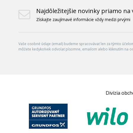
Najdôležitejšie novinky priamo na 
Získajte zaujímavé informácie vždy medzi prvými
Vaše osobné údaje (email) budeme spracovávať len za týmto účelom 
môžete kedykoľvek odvolať písomne, emailom alebo kliknutím na o
Divízia obc