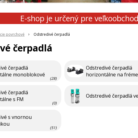
E-shop je určený pre veľkoobcho
cie povrchové
Odstredivé čerpadlá
vé čerpadlá
ivé čerpadlá
Odstredivé čerpadlá
ntálne monoblokové
horizontálne na fréme
(28)
ivé čerpadlá
Odstredivé čerpadlá ve
tálne s FM
(0)
ivé s vnornou
ikou
(51)