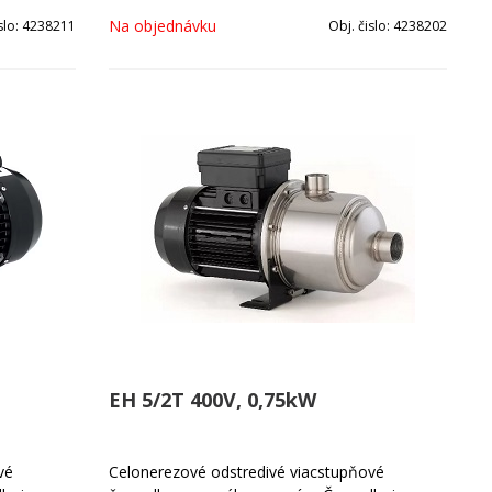
bustná
čerpanie čistej vody.Kompaktná a robustná
Na objednávku
slo:
4238211
Obj. čislo:
4238202
konštrukcia, odolná proti korózii.
EH 5/2T 400V, 0,75kW
vé
Celonerezové odstredivé viacstupňové