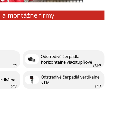
d a montážne firmy
Odstredivé čerpadlá
horizontálne viacstupňové
(7)
(124)
Odstredivé čerpadlá vertikálne
rtikálne
s FM
(76)
(11)