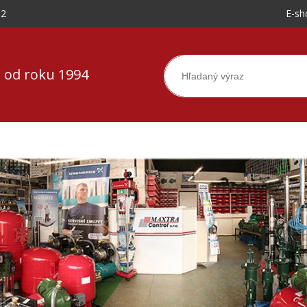
-2
E-sh
 od roku 1994