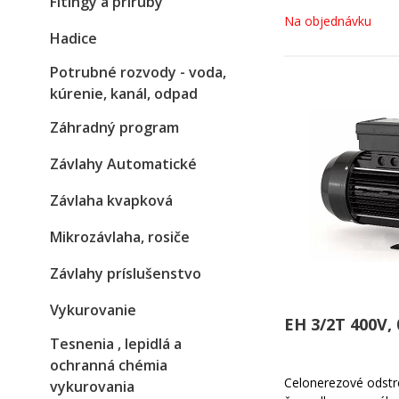
Fitingy a príruby
Na objednávku
Hadice
Potrubné rozvody - voda,
kúrenie, kanál, odpad
Záhradný program
Závlahy Automatické
Závlaha kvapková
Mikrozávlaha, rosiče
Závlahy príslušenstvo
Vykurovanie
EH 3/2T 400V,
Tesnenia , lepidlá a
ochranná chémia
Celonerezové odstr
vykurovania