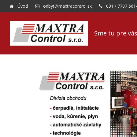
Úvod
odbyt@maxtracontrol.sk
031 / 7707 561
Sme tu pre vás