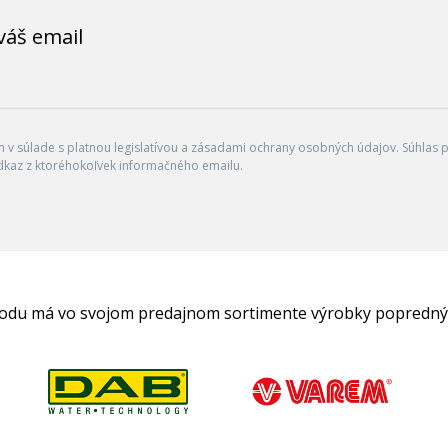
váš email
v súlade s platnou legislatívou a zásadami ochrany osobných údajov. Súhlas po
dkaz z ktoréhokoľvek informačného emailu.
hodu má vo svojom predajnom sortimente výrobky popredný