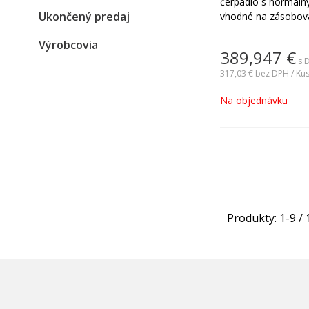
čerpadlo s normáln
Ukončený predaj
vhodné na zásobova
tlaku v domácnosti 
Výrobcovia
certifikované ACS a
389,947
€
vodu.Čerpadlo EH j
s 
čerpadlo. Nie je s
317,03 €
bez DPH / Ku
čerpanie čistej vo
Na objednávku
konštrukcia, odolná 
Produkty:
1
-
9
/