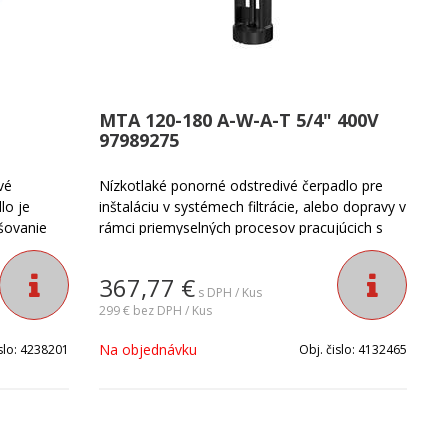
MTA 120-180 A-W-A-T 5/4" 400V
97989275
vé
Nízkotlaké ponorné odstredivé čerpadlo pre
lo je
inštaláciu v systémech filtrácie, alebo dopravy v
šovanie
rámci priemyselných procesov pracujúcich s
adlo je
obrábacími strojmi.
367,77
€
dstredivé
s DPH / Kus
né pre
299 €
bez DPH / Kus
bustná
Na objednávku
slo:
4238201
Obj. čislo:
4132465