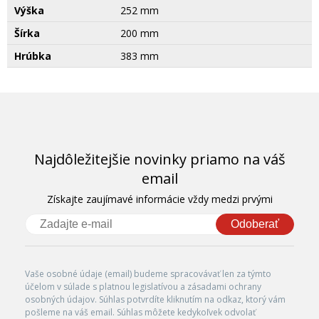
Výška
252 mm
Šírka
200 mm
Hrúbka
383 mm
Najdôležitejšie novinky priamo na váš
email
Získajte zaujímavé informácie vždy medzi prvými
Odoberať
Vaše osobné údaje (email) budeme spracovávať len za týmto
účelom v súlade s platnou legislatívou a zásadami ochrany
osobných údajov. Súhlas potvrdíte kliknutím na odkaz, ktorý vám
pošleme na váš email. Súhlas môžete kedykoľvek odvolať