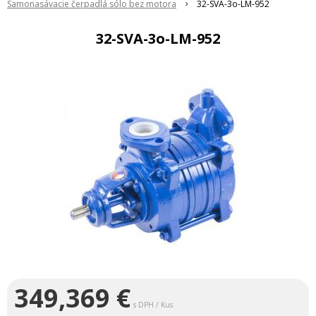
Samonasávacie čerpadlá sólo bez motora
32-SVA-3o-LM-952
32-SVA-3o-LM-952
349,369
€
s DPH / Kus