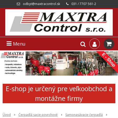
odbyt@maxtracontrol.sk
031 / 7707 561-2
Menu
E-shop je určený pre veľkoobchod a
montážne firmy
Úvod
Čerpadlá sacie povrchové
Samonasávacie čerpadlá