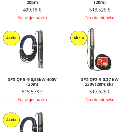
20bm
(20m)
499,18
€
513,525
€
Na objednávku
Na objednávku
Akcia
Akcia
SP3 QF 5-9 0,55kW 400V
SP2 QF2-9 0.37 kW
(20m)
230V(20m)skr.
515,573
€
517,625
€
Na objednávku
Na objednávku
Akcia