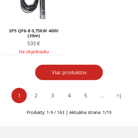
SP5 QF6-8 0,75kW 400V
(30m)
533
€
Na objednávku
Viac produktov
1
2
3
4
5
…
>|
Produkty:
1
-
9
/
163
| Aktuálna strana:
1
/
19