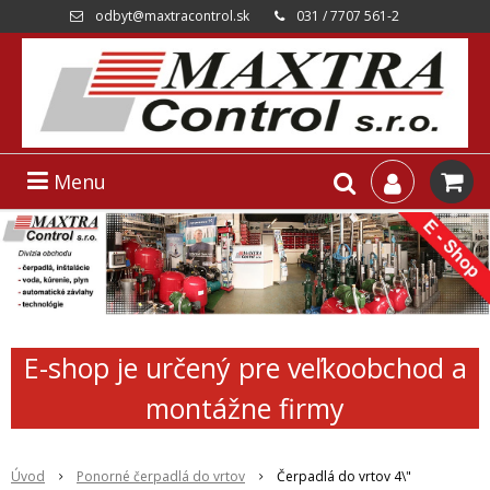
odbyt@maxtracontrol.sk
031 / 7707 561-2
Menu
E-shop je určený pre veľkoobchod a
montážne firmy
Úvod
Ponorné čerpadlá do vrtov
Čerpadlá do vrtov 4\"