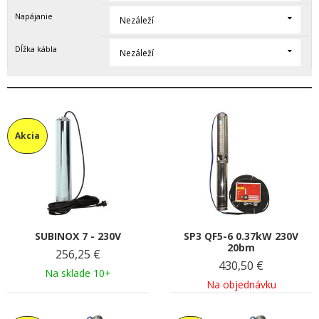
Napájanie
Nezáleží
Dĺžka kábla
Nezáleží
Akcia
SUBINOX 7 - 230V
SP3 QF5-6 0.37kW 230V
20bm
256,25
€
430,50
€
Na sklade 10+
Na objednávku