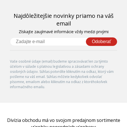
Najdôležitejšie novinky priamo na váš
email
Získajte zaujímavé informácie vždy medzi prvými
Odoberať
Vaše osobné údaje (email) budeme spracovávať len za týmto
účelom v súlade s platnou legislatívou a zásadami ochrany
osobných údajov. Súhlas potvrdíte kliknutím na odkaz, ktorý vám
pošleme na váš email. Súhlas môžete kedykoľvek odvolať
písomne, emailom alebo kliknutím na odkaz z ktoréhokoľvek
informačného emailu.
Divízia obchodu má vo svojom predajnom sortimente
výrobky popredných výrobcov: