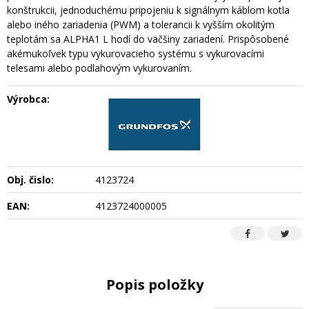
konštrukcii, jednoduchému pripojeniu k signálnym káblom kotla
alebo iného zariadenia (PWM) a tolerancii k vyšším okolitým
teplotám sa ALPHA1 L hodí do väčšiny zariadení. Prispôsobené
akémukoľvek typu vykurovacieho systému s vykurovacími
telesami alebo podlahovým vykurovaním.
Výrobca:
Obj. čislo:
4123724
EAN:
4123724000005
Popis položky