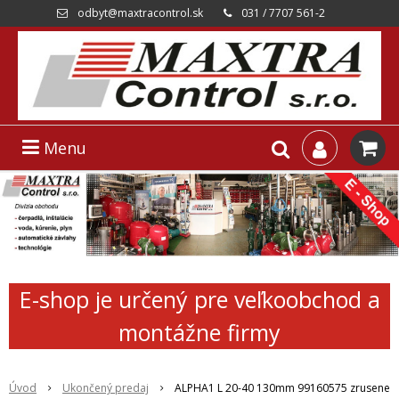
odbyt@maxtracontrol.sk
031 / 7707 561-2
Menu
E-shop je určený pre veľkoobchod a
montážne firmy
Úvod
Ukončený predaj
ALPHA1 L 20-40 130mm 99160575 zrusene