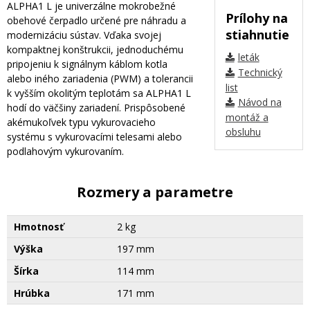
ALPHA1 L je univerzálne mokrobežné
Prílohy na
obehové čerpadlo určené pre náhradu a
stiahnutie
modernizáciu sústav. Vďaka svojej
kompaktnej konštrukcii, jednoduchému
leták
pripojeniu k signálnym káblom kotla
Technický
alebo iného zariadenia (PWM) a tolerancii
list
k vyšším okolitým teplotám sa ALPHA1 L
Návod na
hodí do väčšiny zariadení. Prispôsobené
montáž a
akémukoľvek typu vykurovacieho
obsluhu
systému s vykurovacími telesami alebo
podlahovým vykurovaním.
Rozmery a parametre
Hmotnosť
2 kg
Výška
197 mm
Šírka
114 mm
Hrúbka
171 mm