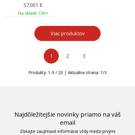
57,001
€
Na sklade 100+
Viac produktov
1
2
3
Produkty:
1
-
9
/
20
| Aktuálna strana:
1
/
3
Najdôležitejšie novinky priamo na váš
email
Získajte zaujímavé informácie vždy medzi prvými