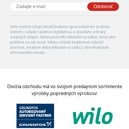
Odoberať
Vaše osobné údaje (email) budeme spracovávať len za týmto
účelom v súlade s platnou legislatívou a zásadami ochrany
osobných údajov. Súhlas potvrdíte kliknutím na odkaz, ktorý vám
pošleme na váš email. Súhlas môžete kedykoľvek odvolať
písomne, emailom alebo kliknutím na odkaz z ktoréhokoľvek
informačného emailu.
Divízia obchodu má vo svojom predajnom sortimente
výrobky popredných výrobcov: