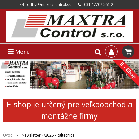
odbyt@maxtracontrol.sk
031 / 7707 561-2
Menu
E-shop je určený pre veľkoobchod a
montážne firmy
Úvod
Newsletter 4/2026 - Italtecnica