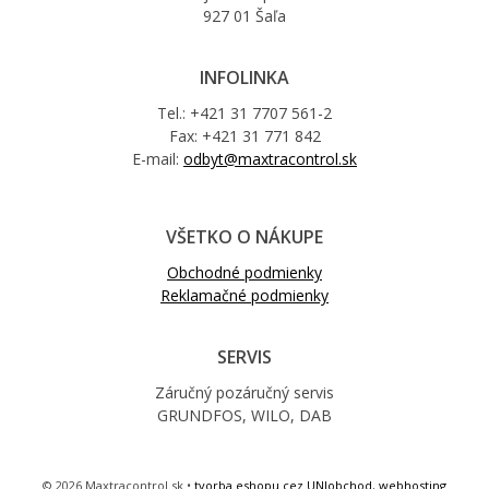
927 01 Šaľa
INFOLINKA
Tel.: +421 31 7707 561-2
Fax: +421 31 771 842
E-mail:
odbyt@maxtracontrol.sk
VŠETKO O NÁKUPE
Obchodné podmienky
Reklamačné podmienky
SERVIS
Záručný pozáručný servis
GRUNDFOS, WILO, DAB
© 2026 Maxtracontrol.sk •
tvorba eshopu cez UNIobchod
,
webhosting