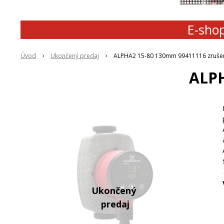
E-shop
Úvod
Ukončený predaj
ALPHA2 15-80 130mm 99411116 zruše
ALPH