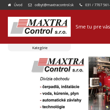
Úvod
odbyt@maxtracontrol.sk
031 / 7707 561
Sme tu pre vás
Kategórie