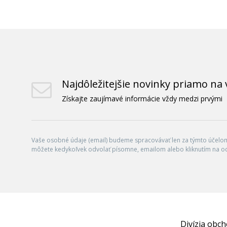
Najdôležitejšie novinky priamo na 
Získajte zaujímavé informácie vždy medzi prvými
Vaše osobné údaje (email) budeme spracovávať len za týmto účelom 
môžete kedykoľvek odvolať písomne, emailom alebo kliknutím na o
Divízia obc