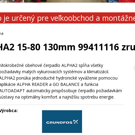
 je určený pre veľkoobchod a montážn
né
A2 15-80 130mm 99411116 zr
Mokrobežné obehové čerpadlo ALPHA2 spĺňa všetky
požiadavky malých vykurovacích systémov a klimatizácií.
ALPHA2 ponúka jednoduché hydronické vyváženie pomocou
aplikácie ALPHA READER a GO BALANCE a funkcia
AUTOADAPT automaticky prispôsobuje čerpadlo požiadavkám
sústavy na optimálny komfort a najnižšiu spotrebu energie.
Výrobca: