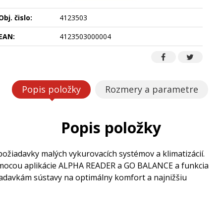
Obj. čislo:
4123503
EAN:
4123503000004
Popis položky
Rozmery a parametre
Popis položky
iadavky malých vykurovacích systémov a klimatizácií.
mocou aplikácie ALPHA READER a GO BALANCE a funkcia
davkám sústavy na optimálny komfort a najnižšiu