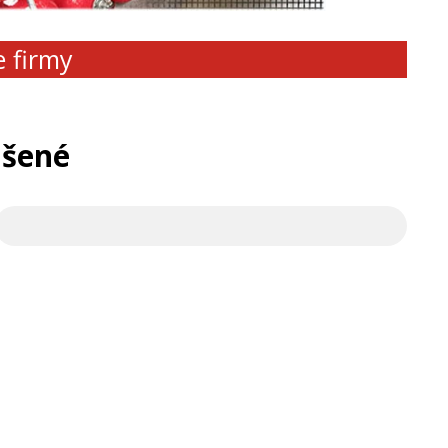
e firmy
ušené