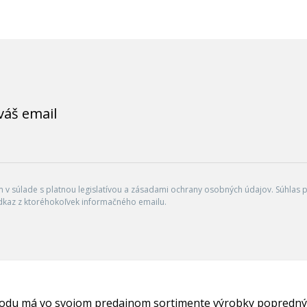
váš email
v súlade s platnou legislatívou a zásadami ochrany osobných údajov. Súhlas po
dkaz z ktoréhokoľvek informačného emailu.
hodu má vo svojom predajnom sortimente výrobky popredný