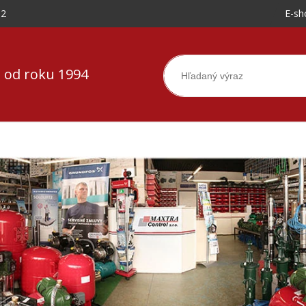
-2
E-sh
 od roku 1994