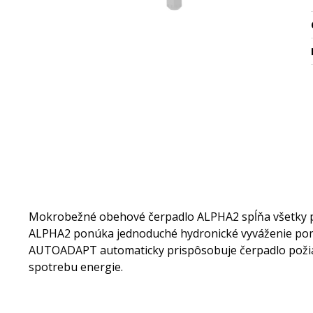
Mokrobežné obehové čerpadlo ALPHA2 spĺňa všetky pož
ALPHA2 ponúka jednoduché hydronické vyváženie po
AUTOADAPT automaticky prispôsobuje čerpadlo požia
spotrebu energie.