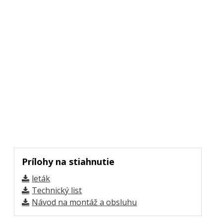
Prílohy na stiahnutie
leták
Technický list
Návod na montáž a obsluhu