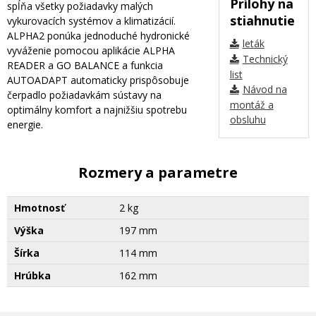
Prílohy na
spĺňa všetky požiadavky malých
stiahnutie
vykurovacích systémov a klimatizácií.
ALPHA2 ponúka jednoduché hydronické
leták
vyváženie pomocou aplikácie ALPHA
Technický
READER a GO BALANCE a funkcia
list
AUTOADAPT automaticky prispôsobuje
Návod na
čerpadlo požiadavkám sústavy na
montáž a
optimálny komfort a najnižšiu spotrebu
obsluhu
energie.
Rozmery a parametre
Hmotnosť
2 kg
Výška
197 mm
Šírka
114 mm
Hrúbka
162 mm