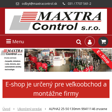
odbyt@maxtracontrol.sk
031 / 7707 561-2
Menu
E-shop je určený pre veľkoobchod a
montážne firmy
Úvod
Ukončený predaj
ALPHA2 25-50 130mm 99411146 zrusene