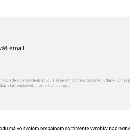
váš email
v súlade s platnou legislatívou a zásadami ochrany osobných údajov. Súhlas po
dkaz z ktoréhokoľvek informačného emailu.
hodu má vo svojom predajnom sortimente výrobky popredný