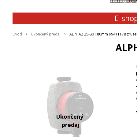
E-shop
Úvod
Ukončený predaj
ALPHA2 25-80 180mm 99411178 zruse
ALPH