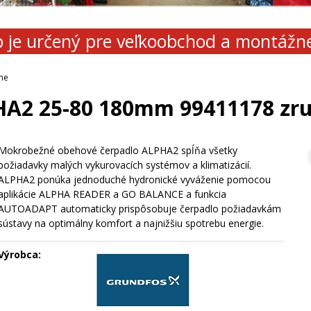
 je určený pre veľkoobchod a montážn
ne
A2 25-80 180mm 99411178 zr
Mokrobežné obehové čerpadlo ALPHA2 spĺňa všetky
požiadavky malých vykurovacích systémov a klimatizácií.
ALPHA2 ponúka jednoduché hydronické vyváženie pomocou
aplikácie ALPHA READER a GO BALANCE a funkcia
AUTOADAPT automaticky prispôsobuje čerpadlo požiadavkám
sústavy na optimálny komfort a najnižšiu spotrebu energie.
Výrobca: