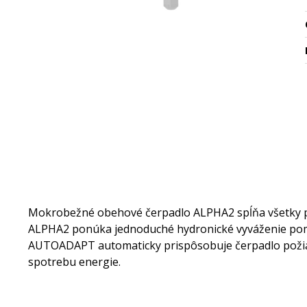
Mokrobežné obehové čerpadlo ALPHA2 spĺňa všetky pož
ALPHA2 ponúka jednoduché hydronické vyváženie po
AUTOADAPT automaticky prispôsobuje čerpadlo požia
spotrebu energie.