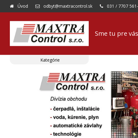
Úvod
odbyt@maxtracontrol.sk
031 / 7707 561
Sme tu pre vás
Kategórie