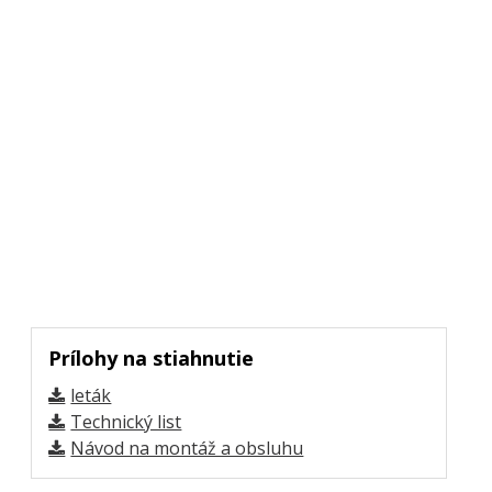
Prílohy na stiahnutie
leták
Technický list
Návod na montáž a obsluhu