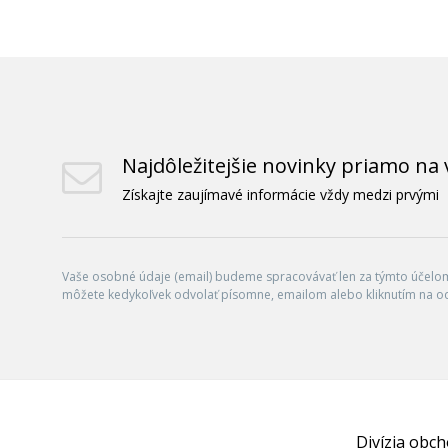
Najdôležitejšie novinky priamo na 
Získajte zaujímavé informácie vždy medzi prvými
Vaše osobné údaje (email) budeme spracovávať len za týmto účelom 
môžete kedykoľvek odvolať písomne, emailom alebo kliknutím na o
Divízia obc