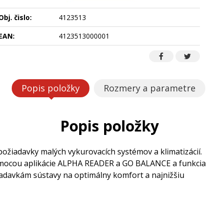
Obj. čislo:
4123513
EAN:
4123513000001
Popis položky
Rozmery a parametre
Popis položky
iadavky malých vykurovacích systémov a klimatizácií.
mocou aplikácie ALPHA READER a GO BALANCE a funkcia
davkám sústavy na optimálny komfort a najnižšiu