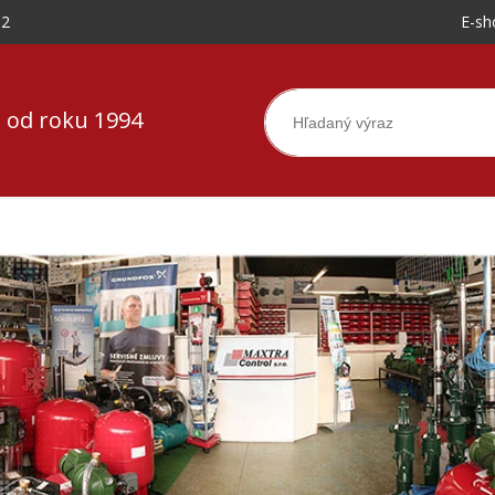
-2
E-sh
 od roku 1994