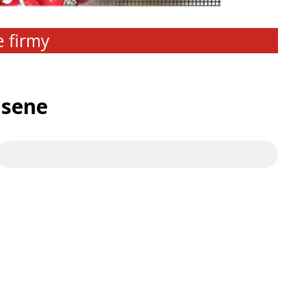
e firmy
usene