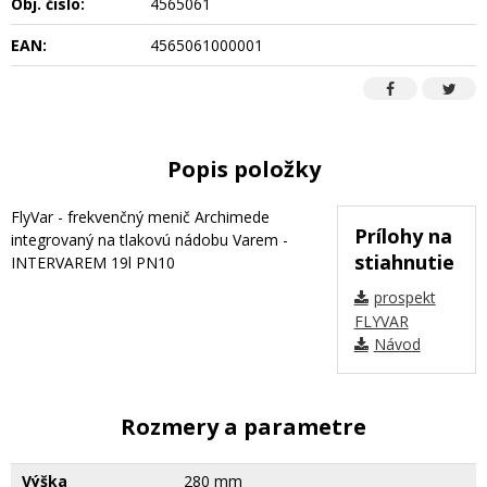
Obj. čislo:
4565061
EAN:
4565061000001
Popis položky
FlyVar - frekvenčný menič Archimede
Prílohy na
integrovaný na tlakovú nádobu Varem -
stiahnutie
INTERVAREM 19l PN10
prospekt
FLYVAR
Návod
Rozmery a parametre
Výška
280 mm