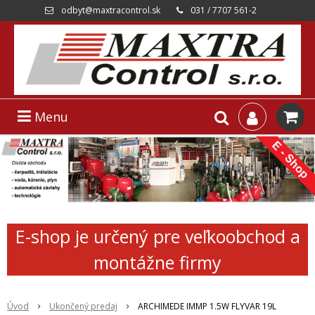
odbyt@maxtracontrol.sk
031 / 7707 561-2
Menu
E-shop je určený pre veľkoobchod a
montážne firmy
Úvod
Ukončený predaj
ARCHIMEDE IMMP 1.5W FLYVAR 19L