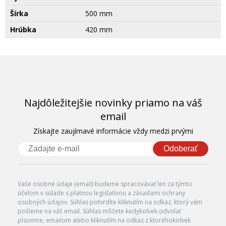
Šírka
500 mm
Hrúbka
420 mm
Najdôležitejšie novinky priamo na váš
email
Získajte zaujímavé informácie vždy medzi prvými
Odoberať
Vaše osobné údaje (email) budeme spracovávať len za týmto
účelom v súlade s platnou legislatívou a zásadami ochrany
osobných údajov. Súhlas potvrdíte kliknutím na odkaz, ktorý vám
pošleme na váš email. Súhlas môžete kedykoľvek odvolať
písomne, emailom alebo kliknutím na odkaz z ktoréhokoľvek