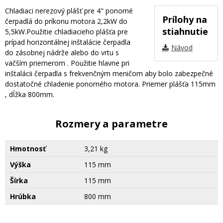
Chladiaci nerezový plášť pre 4" ponorné
Prílohy na
čerpadlá do príkonu motora 2,2kW do
stiahnutie
5,5kW.Použitie chladiacieho plášťa pre
prípad horizontálnej inštalácie čerpadla
Návod
do zásobnej nádrže alebo do vrtu s
väčším priemerom . Použitie hlavne pri
inštalácii čerpadla s frekvenčným meničom aby bolo zabezpečné
dostatočné chladenie ponorného motora. Priemer plášťa 115mm
, dĺžka 800mm.
Rozmery a parametre
Hmotnosť
3,21 kg
Výška
115 mm
Šírka
115 mm
Hrúbka
800 mm