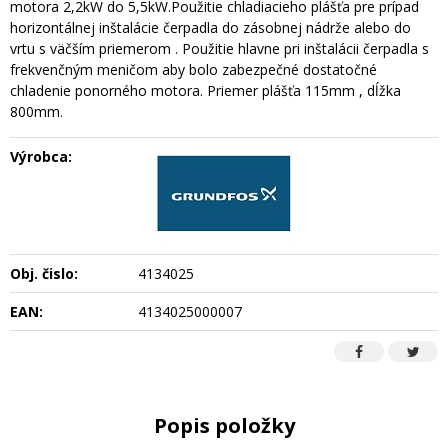
motora 2,2kW do 5,5kW.Použitie chladiacieho plášťa pre prípad
horizontálnej inštalácie čerpadla do zásobnej nádrže alebo do
vrtu s väčším priemerom . Použitie hlavne pri inštalácii čerpadla s
frekvenčným meničom aby bolo zabezpečné dostatočné
chladenie ponorného motora. Priemer plášťa 115mm , dĺžka
800mm.
Výrobca:
Obj. čislo:
4134025
EAN:
4134025000007
Popis položky