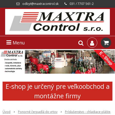
odbyt@maxtracontrol.sk
031 / 7707 561-2
Menu
E-shop je určený pre veľkoobchod a
montážne firmy
Úvod
Ponorné čerpadlá do vrtov
Príslušenstvo - chladiace plášte,