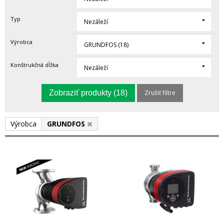
Typ
Nezáleží
Výrobca
GRUNDFOS (18)
Konštrukčná dĺžka
Nezáleží
Zobraziť produkty
(18)
Zrušiť filtre
Výrobca
GRUNDFOS