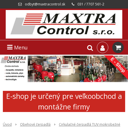
odbyt@maxtracontrol.sk
031 / 7707 561-2
Menu
E-shop je určený pre veľkoobchod a
montážne firmy
Úvod
Obehové čerpadlá
Cirkulačné čerpadlá TUV mokrobežné