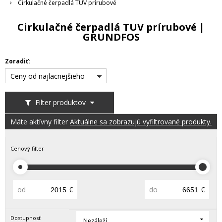
Cirkulačné čerpadlá TUV prírubové
Cirkulačné čerpadlá TUV prírubové |
GRUNDFOS
Zoradiť:
Ceny od najlacnejšieho
Filter produktov
Máte aktívny filter
Aktuálne sa zobrazujú vyfiltrované produkty.
Cenový filter
od
€
do
€
Dostupnosť
Nezáleží