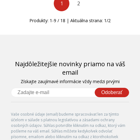
1
2
Produkty:
1
-
9
/
18
| Aktuálna strana:
1
/
2
Najdôležitejšie novinky priamo na váš
email
Získajte zaujímavé informácie vždy medzi prvými
Odoberať
Vaše osobné údaje (email) budeme spracovávať len za týmto
účelom v súlade s platnou legislatívou a zásadami ochrany
osobných údajov. Súhlas potvrdíte kliknutím na odkaz, ktorý vám
pošleme na váš email. Súhlas môžete kedykoľvek odvolať
písomne, emailom alebo kliknutím na odkaz z ktoréhokoľvek