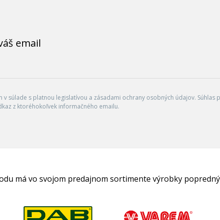
váš email
v súlade s platnou legislatívou a zásadami ochrany osobných údajov. Súhlas po
dkaz z ktoréhokoľvek informačného emailu.
hodu má vo svojom predajnom sortimente výrobky popredný