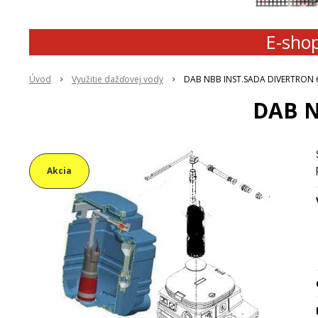
E-shop
Úvod
Využitie dažďovej vody
DAB NBB INST.SADA DIVERTRON 
DAB N
Akcia