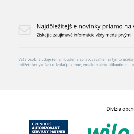
Najdôležitejšie novinky priamo na 
Získajte zaujímavé informácie vždy medzi prvými
Vaše osobné údaje (email) budeme spracovávať len za týmto účelom 
môžete kedykoľvek odvolať písomne, emailom alebo kliknutím na o
Divízia obc