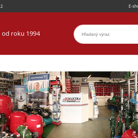
-2
E-sh
 od roku 1994