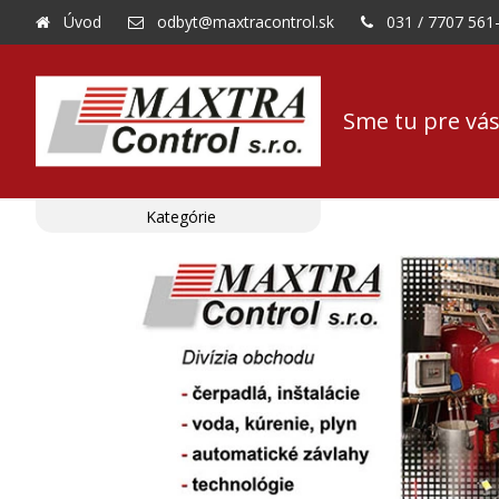
Úvod
odbyt@maxtracontrol.sk
031 / 7707 561
Sme tu pre vás
Kategórie