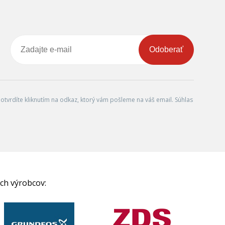
Odoberať
tvrdíte kliknutím na odkaz, ktorý vám pošleme na váš email. Súhlas
ch výrobcov: