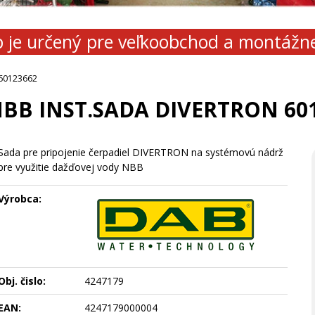
 je určený pre veľkoobchod a montážn
60123662
BB INST.SADA DIVERTRON 60
Sada pre pripojenie čerpadiel DIVERTRON na systémovú nádrž
pre využitie dažďovej vody NBB
Výrobca:
Obj. čislo:
4247179
EAN:
4247179000004