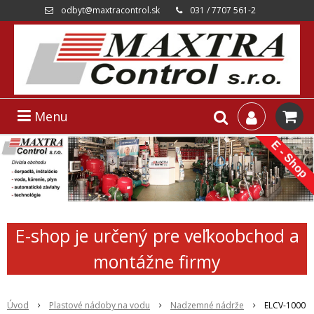
odbyt@maxtracontrol.sk
031 / 7707 561-2
Menu
E-shop je určený pre veľkoobchod a
montážne firmy
Úvod
Plastové nádoby na vodu
Nadzemné nádrže
ELCV-1000