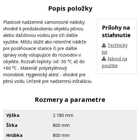
Popis položky
Plastové nadzemné samonosné nádoby
Prílohy na
vhodné k predzásobeniu objektu pitnou
stiahnutie
alebo dažďovou vodou pre ich ďalšie
využitie. Môžu slúžiť ako retenčné nádrže
Technický
pre posilňovacie stanice či pre ďalšie
list
úpravy vody vstupujúce do rozvodov v
Návod na
objekte. Rozsah teploty: od -50 °C až do
použitie
+60 °C . Materiál: polyetylénový
monoblok. Hygienický atest - vhodné pre
pitnú vodu. Určené pre nadzemnú inštaláciu.
Rozmery a parametre
Výška
2 180 mm
Šírka
800 mm
Hrúbka
800 mm