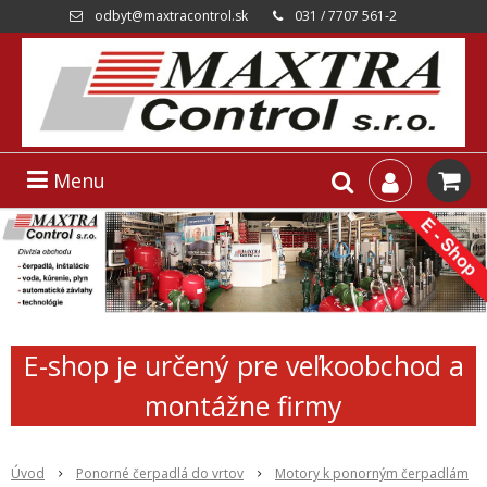
odbyt@maxtracontrol.sk
031 / 7707 561-2
Menu
E-shop je určený pre veľkoobchod a
montážne firmy
Úvod
Ponorné čerpadlá do vrtov
Motory k ponorným čerpadlám