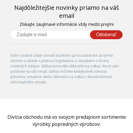
Najdôležitejšie novinky priamo na váš
email
Získajte zaujímavé informácie vždy medzi prvými
Odoberať
Vaše osobné údaje (email) budeme spracovávať len za týmto
účelom v súlade s platnou legislatívou a zásadami ochrany
osobných údajov. Súhlas potvrdíte kliknutím na odkaz, ktorý vám
pošleme na váš email. Súhlas môžete kedykoľvek odvolať
písomne, emailom alebo kliknutím na odkaz z ktoréhokoľvek
informačného emailu.
Divízia obchodu má vo svojom predajnom sortimente
výrobky popredných výrobcov: