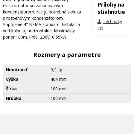
Prílohy na
elektromotor so zabudovaným
stiahnutie
kondenzátorom. Nie je potrebná skrinka
s rozbehovým kondenzátorom.
Technický
Pripojenie 4" NEMA standard. Inštalácia
list
vertikálne aj horizontálne. Maximálny
ponor 100m. IP68, 230V, 0,55kW.
Rozmery a parametre
Hmotnosť
9,2 kg
Výška
404 mm
Šírka
100 mm
Hrúbka
100 mm