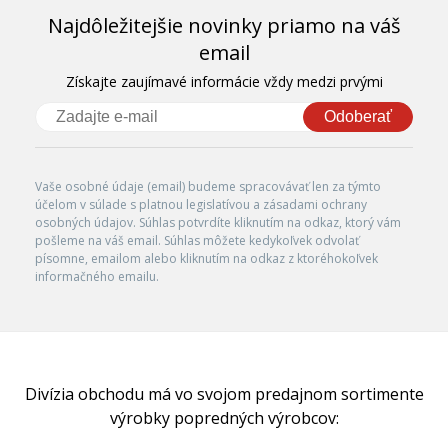
Najdôležitejšie novinky priamo na váš
email
Získajte zaujímavé informácie vždy medzi prvými
Odoberať
Vaše osobné údaje (email) budeme spracovávať len za týmto
účelom v súlade s platnou legislatívou a zásadami ochrany
osobných údajov. Súhlas potvrdíte kliknutím na odkaz, ktorý vám
pošleme na váš email. Súhlas môžete kedykoľvek odvolať
písomne, emailom alebo kliknutím na odkaz z ktoréhokoľvek
informačného emailu.
Divízia obchodu má vo svojom predajnom sortimente
výrobky popredných výrobcov: