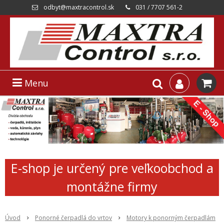
odbyt@maxtracontrol.sk
031 / 7707 561-2
Menu
E-shop je určený pre veľkoobchod a
montážne firmy
Úvod
Ponorné čerpadlá do vrtov
Motory k ponorným čerpadlám