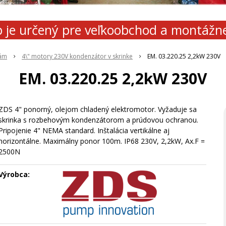
 je určený pre veľkoobchod a montážn
lám
4\" motory 230V kondenzátor v skrinke
EM. 03.220.25 2,2kW 230V
EM. 03.220.25 2,2kW 230V
ZDS 4" ponorný, olejom chladený elektromotor. Vyžaduje sa
skrinka s rozbehovým kondenzátorom a prúdovou ochranou.
Pripojenie 4" NEMA standard. Inštalácia vertikálne aj
horizontálne. Maximálny ponor 100m. IP68 230V, 2,2kW, Ax.F =
2500N
Výrobca: