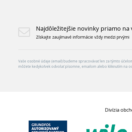
Najdôležitejšie novinky priamo na 
Získajte zaujímavé informácie vždy medzi prvými
Vaše osobné údaje (email) budeme spracovávať len za týmto účelom 
môžete kedykoľvek odvolať písomne, emailom alebo kliknutím na o
Divízia obc