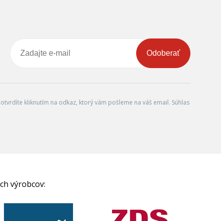
Odoberať
tvrdíte kliknutím na odkaz, ktorý vám pošleme na váš email. Súhlas
ch výrobcov: