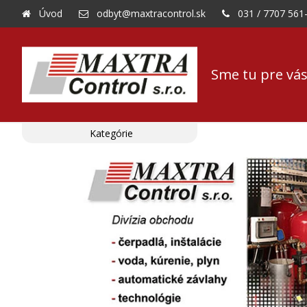
Úvod
odbyt@maxtracontrol.sk
031 / 7707 561
Sme tu pre vás
Kategórie