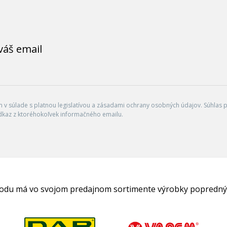
váš email
v súlade s platnou legislatívou a zásadami ochrany osobných údajov. Súhlas po
dkaz z ktoréhokoľvek informačného emailu.
hodu má vo svojom predajnom sortimente výrobky popredný