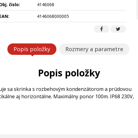
Obj. čislo:
4146068
EAN:
4146068000005
Popis položky
Rozmery a parametre
Popis položky
duje sa skrinka s rozbehovým kondenzátorom a prúdovou
tikálne aj horizontálne. Maximálny ponor 100m. IP68 230V,