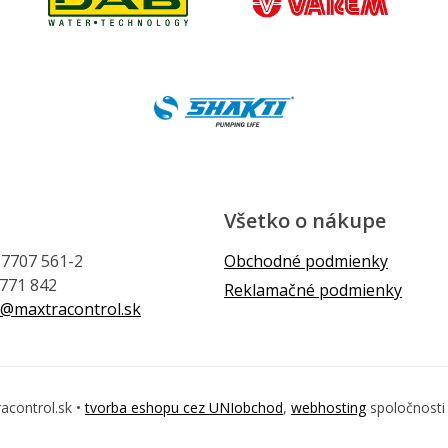
Všetko o nákupe
1 7707 561-2
Obchodné podmienky
 771 842
Reklamačné podmienky
@maxtracontrol.sk
acontrol.sk •
tvorba eshopu cez UNIobchod
,
webhosting
spoločnost