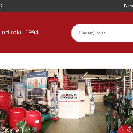
-2
E-sh
 od roku 1994