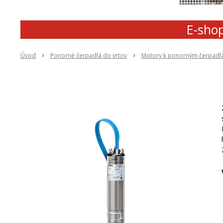
E-shop
Úvod
Ponorné čerpadlá do vrtov
Motory k ponorným čerpad