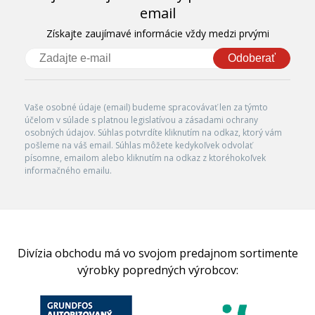
email
Získajte zaujímavé informácie vždy medzi prvými
Odoberať
Vaše osobné údaje (email) budeme spracovávať len za týmto
účelom v súlade s platnou legislatívou a zásadami ochrany
osobných údajov. Súhlas potvrdíte kliknutím na odkaz, ktorý vám
pošleme na váš email. Súhlas môžete kedykoľvek odvolať
písomne, emailom alebo kliknutím na odkaz z ktoréhokoľvek
informačného emailu.
Divízia obchodu má vo svojom predajnom sortimente
výrobky popredných výrobcov: