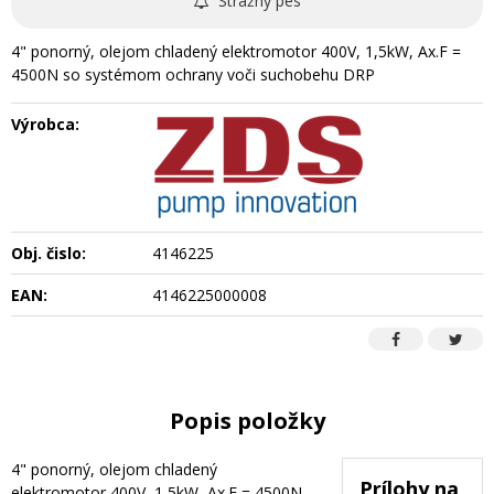
Strážny pes
4" ponorný, olejom chladený elektromotor 400V, 1,5kW, Ax.F =
4500N so systémom ochrany voči suchobehu DRP
Výrobca:
Obj. čislo:
4146225
EAN:
4146225000008
Popis položky
4" ponorný, olejom chladený
Prílohy na
elektromotor 400V, 1,5kW, Ax.F = 4500N