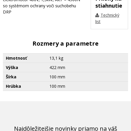
stiahnutie
so systémom ochrany voči suchobehu
DRP
Technický
list
Rozmery a parametre
Hmotnosť
13,1 kg
Výška
422 mm
Šírka
100 mm
Hrúbka
100 mm
Najdôležitejšie novinky priamo na váš