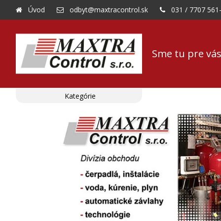
Úvod
odbyt@maxtracontrol.sk
031 / 7707 561
Sme tu pre vás
Kategórie