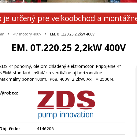
 je určený pre veľkoobchod a montážn
lám
4\" motory 400V
EM. 0T.220.25 2,2kW 400V
EM. 0T.220.25 2,2kW 400V
ZDS 4" ponorný, olejom chladený elektromotor. Pripojenie 4"
NEMA standard. Inštalácia vertikálne aj horizontálne.
Maximálny ponor 100m. IP68, 400V, 2,2kW, Ax.F = 2500N.
Výrobca:
Obj. čislo:
4146206