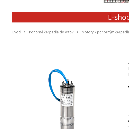
E-shop
Úvod
Ponorné čerpadlá do vrtov
Motory k ponorným čerpad