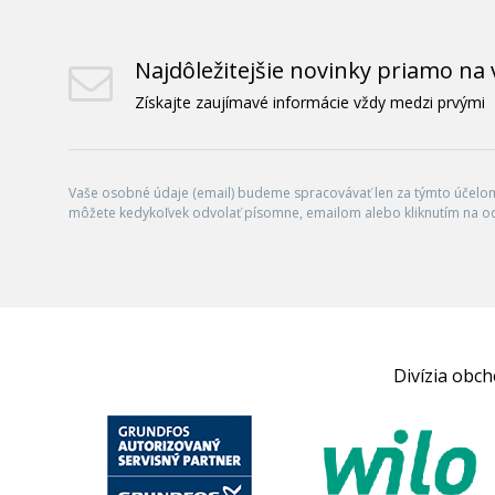
Najdôležitejšie novinky priamo na 
Získajte zaujímavé informácie vždy medzi prvými
Vaše osobné údaje (email) budeme spracovávať len za týmto účelom 
môžete kedykoľvek odvolať písomne, emailom alebo kliknutím na o
Divízia obc