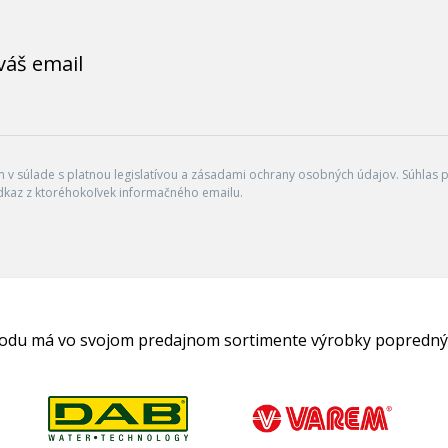
váš email
v súlade s platnou legislatívou a zásadami ochrany osobných údajov. Súhlas po
dkaz z ktoréhokoľvek informačného emailu.
hodu má vo svojom predajnom sortimente výrobky popredný