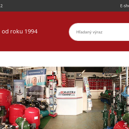
-2
E-sh
 od roku 1994