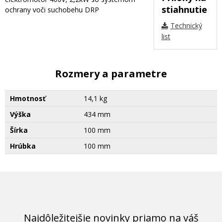
stiahnutie
ochrany voči suchobehu DRP
Technický
list
Rozmery a parametre
Hmotnosť
14,1 kg
Výška
434 mm
Šírka
100 mm
Hrúbka
100 mm
Najdôležitejšie novinky priamo na váš