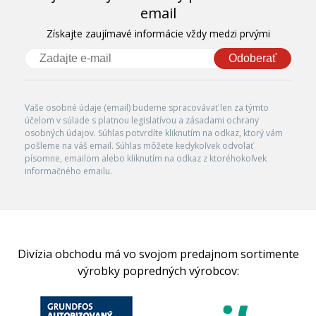
email
Získajte zaujímavé informácie vždy medzi prvými
Odoberať
Vaše osobné údaje (email) budeme spracovávať len za týmto
účelom v súlade s platnou legislatívou a zásadami ochrany
osobných údajov. Súhlas potvrdíte kliknutím na odkaz, ktorý vám
pošleme na váš email. Súhlas môžete kedykoľvek odvolať
písomne, emailom alebo kliknutím na odkaz z ktoréhokoľvek
informačného emailu.
Divízia obchodu má vo svojom predajnom sortimente
výrobky popredných výrobcov: