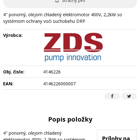
Strážny pes
4" ponorný, olejom chladený elektromotor 400V, 2,2kW so
systémom ochrany voči suchobehu DRP
Výrobca:
Obj. čislo:
4146226
EAN:
4146226000007
Popis položky
4" ponorný, olejom chladený
Prílohy na
elektromotor 400V, 2,2kW so systémom