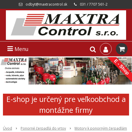
odbyt@maxtracontrol.sk
031 / 7707 561-2
Menu
E-shop je určený pre veľkoobchod a
montážne firmy
Úvod
Ponorné čerpadlá do vrtov
Motory k ponorným čerpadlám