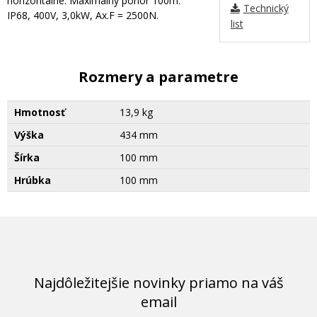
horizontálne. Maximálny ponor 100m.
Technický
IP68, 400V, 3,0kW, Ax.F = 2500N.
list
Rozmery a parametre
Hmotnosť
13,9 kg
Výška
434 mm
Šírka
100 mm
Hrúbka
100 mm
Najdôležitejšie novinky priamo na váš
email