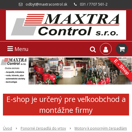
odbyt@maxtracontrol.sk
031 / 7707 561-2
Menu
E-shop je určený pre veľkoobchod a
montážne firmy
Úvod
Ponorné čerpadlá do vrtov
Motory k ponorným čerpadlám