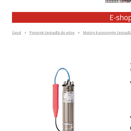
E-shop
Úvod
Ponorné čerpadlá do vrtov
Motory k ponorným čerpad