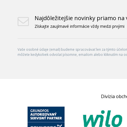
Najdôležitejšie novinky priamo na 
Získajte zaujímavé informácie vždy medzi prvými
Vaše osobné údaje (email) budeme spracovávať len za týmto účelom 
môžete kedykoľvek odvolať písomne, emailom alebo kliknutím na o
Divízia obc