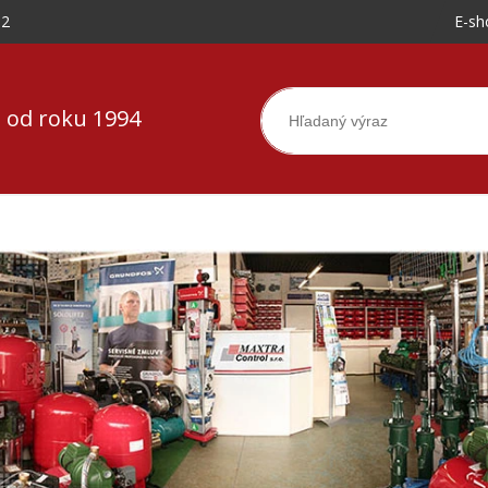
-2
E-sh
 od roku 1994