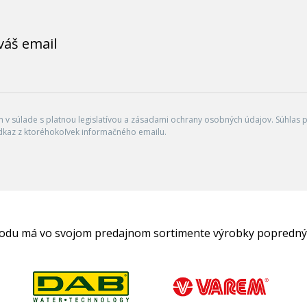
váš email
v súlade s platnou legislatívou a zásadami ochrany osobných údajov. Súhlas po
dkaz z ktoréhokoľvek informačného emailu.
hodu má vo svojom predajnom sortimente výrobky popredný