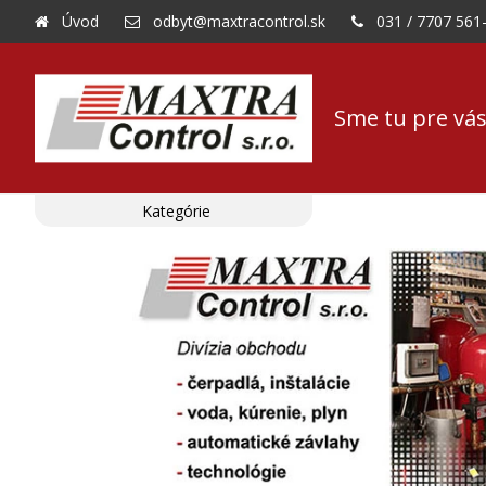
Úvod
odbyt@maxtracontrol.sk
031 / 7707 561
Sme tu pre vás
Kategórie