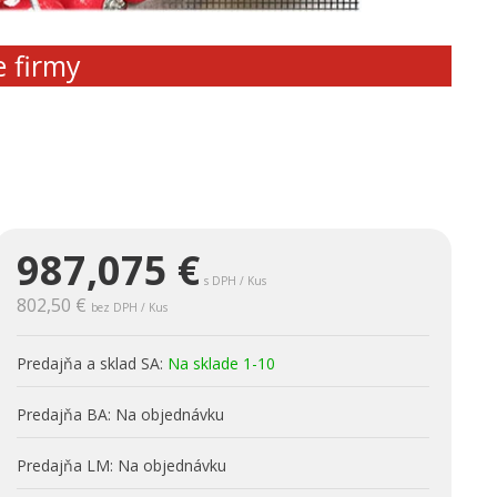
e firmy
987,075
€
s DPH / Kus
802,50 €
bez DPH / Kus
Predajňa a sklad SA:
Na sklade 1-10
Predajňa BA:
Na objednávku
Predajňa LM:
Na objednávku