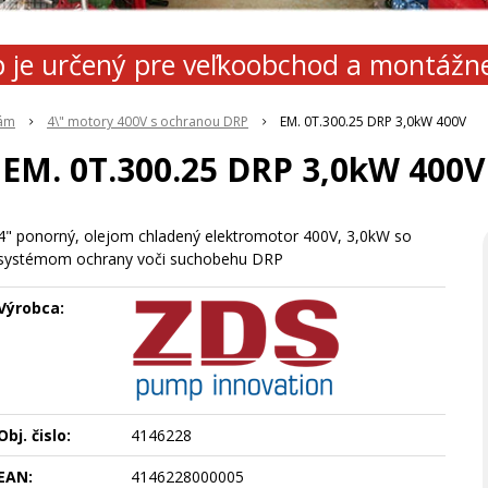
 je určený pre veľkoobchod a montážn
lám
4\" motory 400V s ochranou DRP
EM. 0T.300.25 DRP 3,0kW 400V
EM. 0T.300.25 DRP 3,0kW 400V
4" ponorný, olejom chladený elektromotor 400V, 3,0kW so
systémom ochrany voči suchobehu DRP
Výrobca:
Obj. čislo:
4146228
EAN:
4146228000005