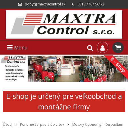
odbyt@maxtracontrol.sk
031 / 7707 561-2
Menu
E-shop je určený pre veľkoobchod a
montážne firmy
Úvod
Ponorné čerpadlá do vrtov
Motory k ponorným čerpadlám