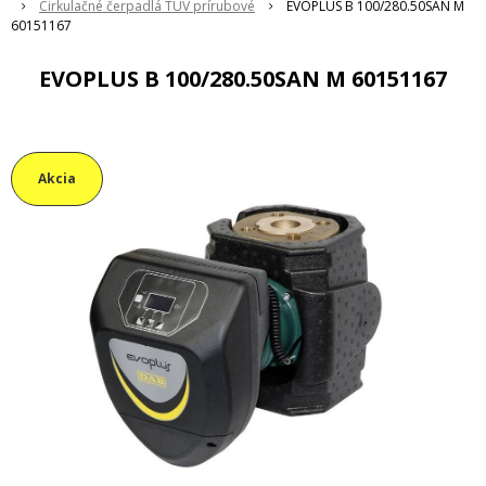
Cirkulačné čerpadlá TUV prírubové
EVOPLUS B 100/280.50SAN M
60151167
EVOPLUS B 100/280.50SAN M 60151167
Akcia