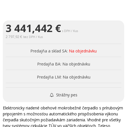
3 441,442
€
s DPH / Kus
2 797,92 €
bez DPH / Kus
Predajňa a sklad SA:
Na objednávku
Predajňa BA:
Na objednávku
Predajňa LM:
Na objednávku
Strážny pes
Elektronicky riadené obehové mokrobežné čerpadlo s prírubovým
pripojením s možnosťou automatického prispôsobenia výkonu
čerpadla skutočným požiadavkám zariadenia. Vhodné pre všetky
typy systémov cirkulácie TÚV vo väčších objektoch. Teleso