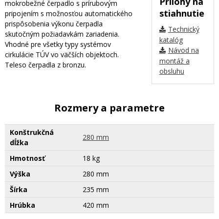
Prílohy na
mokrobežné čerpadlo s prírubovým
stiahnutie
pripojením s možnosťou automatického
prispôsobenia výkonu čerpadla
Technický
skutočným požiadavkám zariadenia.
katalóg
Vhodné pre všetky typy systémov
Návod na
cirkulácie TÚV vo väčších objektoch.
montáž a
Teleso čerpadla z bronzu.
obsluhu
Rozmery a parametre
Konštrukčná
280 mm
dĺžka
Hmotnosť
18 kg
Výška
280 mm
Šírka
235 mm
Hrúbka
420 mm