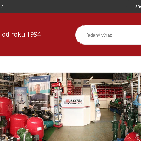
-2
E-sh
 od roku 1994