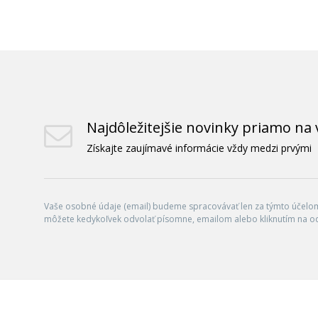
Najdôležitejšie novinky priamo na 
Získajte zaujímavé informácie vždy medzi prvými
Vaše osobné údaje (email) budeme spracovávať len za týmto účelom 
môžete kedykoľvek odvolať písomne, emailom alebo kliknutím na o