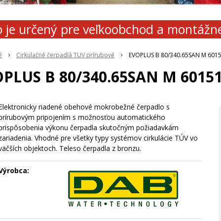
 je určený pre veľkoobchod a montážn
é
Cirkulačné čerpadlá TUV prírubové
EVOPLUS B 80/340.65SAN M 601
PLUS B 80/340.65SAN M 6015
Elektronicky riadené obehové mokrobežné čerpadlo s
prírubovým pripojením s možnosťou automatického
prispôsobenia výkonu čerpadla skutočným požiadavkám
zariadenia. Vhodné pre všetky typy systémov cirkulácie TÚV vo
väčších objektoch. Teleso čerpadla z bronzu.
Výrobca: