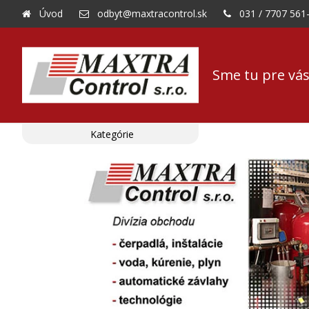
Úvod
odbyt@maxtracontrol.sk
031 / 7707 561
Sme tu pre vás
Kategórie