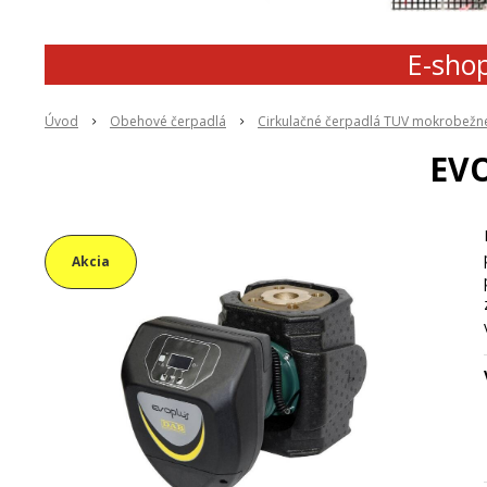
E-shop
Úvod
Obehové čerpadlá
Cirkulačné čerpadlá TUV mokrobežn
EVO
Akcia