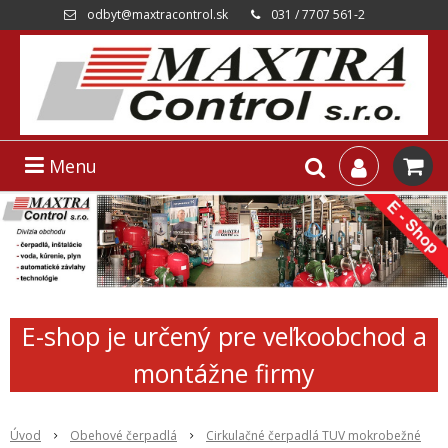
odbyt@maxtracontrol.sk
031 / 7707 561-2
Menu
E-shop je určený pre veľkoobchod a
montážne firmy
Úvod
Obehové čerpadlá
Cirkulačné čerpadlá TUV mokrobežné