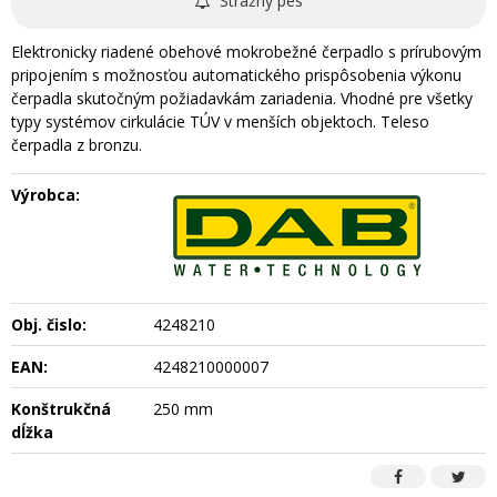
Strážny pes
Elektronicky riadené obehové mokrobežné čerpadlo s prírubovým
pripojením s možnosťou automatického prispôsobenia výkonu
čerpadla skutočným požiadavkám zariadenia. Vhodné pre všetky
typy systémov cirkulácie TÚV v menších objektoch. Teleso
čerpadla z bronzu.
Výrobca:
Obj. čislo:
4248210
EAN:
4248210000007
Konštrukčná
250 mm
dĺžka