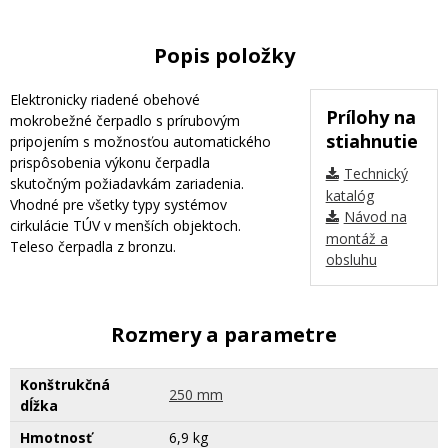
Popis položky
Elektronicky riadené obehové
Prílohy na
mokrobežné čerpadlo s prírubovým
stiahnutie
pripojením s možnosťou automatického
prispôsobenia výkonu čerpadla
Technický
skutočným požiadavkám zariadenia.
katalóg
Vhodné pre všetky typy systémov
Návod na
cirkulácie TÚV v menších objektoch.
montáž a
Teleso čerpadla z bronzu.
obsluhu
Rozmery a parametre
Konštrukčná
250 mm
dĺžka
Hmotnosť
6,9 kg