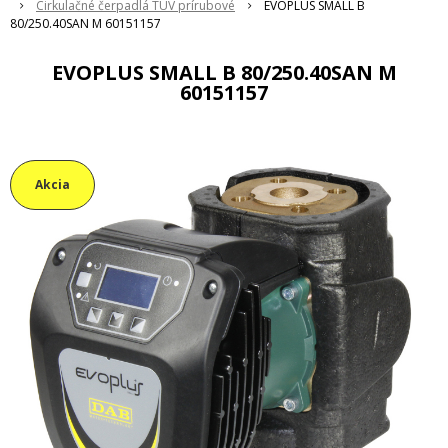
Cirkulačné čerpadlá TUV prírubové
EVOPLUS SMALL B
80/250.40SAN M 60151157
EVOPLUS SMALL B 80/250.40SAN M
60151157
Akcia