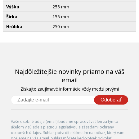
Výška
255 mm
Šírka
155 mm
Hrúbka
250 mm
Najdôležitejšie novinky priamo na váš
email
Získajte zaujímavé informácie vždy medzi prvými
Odoberať
Vaše osobné údaje (email) budeme spracovávať len za týmto
účelom v súlade s platnou legislatívou a zásadami ochrany
osobných údajov. Súhlas potvrdíte kliknutím na odkaz, ktorý vám
pošleme na váš email. Súhlas môžete kedykoľvek odvolať